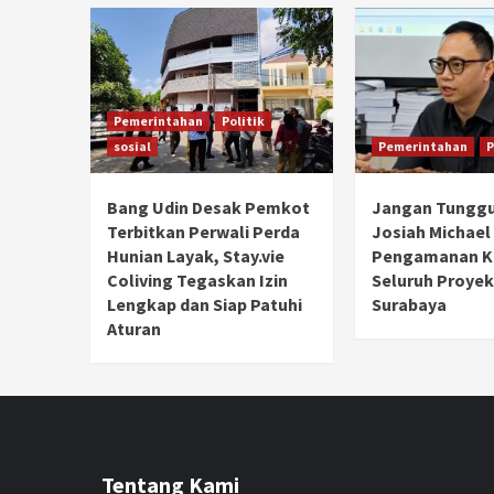
Pemerintahan
Politik
sosial
Pemerintahan
P
Bang Udin Desak Pemkot
Jangan Tunggu
Terbitkan Perwali Perda
Josiah Michael
Hunian Layak, Stay.vie
Pengamanan Ke
Coliving Tegaskan Izin
Seluruh Proyek
Lengkap dan Siap Patuhi
Surabaya
Aturan
Tentang Kami