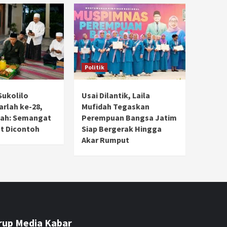
Politik
Sukolilo
Usai Dilantik, Laila
rlah ke-28,
Mufidah Tegaskan
dah: Semangat
Perempuan Bangsa Jatim
t Dicontoh
Siap Bergerak Hingga
Akar Rumput
rup Media Kabar