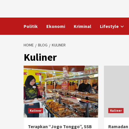
Skip
to
content
Politik
Ekonomi
Kriminal
Lifestyle
HOME
BLOG
KULINER
Kuliner
Kuliner
Kuliner
Terapkan “Jogo Tonggo”, SSB
Ramadan 