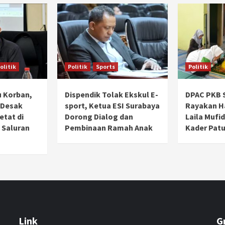
olitik
Politik
Sports
Politik
 Korban,
Dispendik Tolak Ekskul E-
DPAC PKB 
 Desak
sport, Ketua ESI Surabaya
Rayakan Ha
tat di
Dorong Dialog dan
Laila Mufi
 Saluran
Pembinaan Ramah Anak
Kader Patu
Link
G