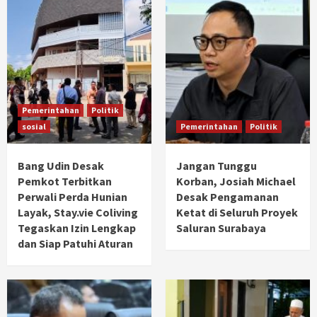
Pemerintahan
Politik
sosial
Pemerintahan
Politik
Bang Udin Desak
Jangan Tunggu
Pemkot Terbitkan
Korban, Josiah Michael
Perwali Perda Hunian
Desak Pengamanan
Layak, Stay.vie Coliving
Ketat di Seluruh Proyek
Tegaskan Izin Lengkap
Saluran Surabaya
dan Siap Patuhi Aturan