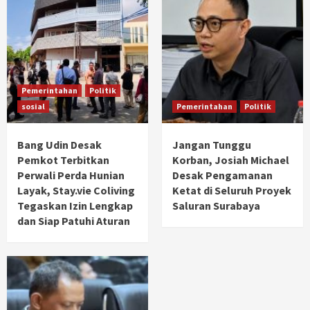
Pemerintahan
Politik
sosial
Pemerintahan
Politik
Bang Udin Desak
Jangan Tunggu
Pemkot Terbitkan
Korban, Josiah Michael
Perwali Perda Hunian
Desak Pengamanan
Layak, Stay.vie Coliving
Ketat di Seluruh Proyek
Tegaskan Izin Lengkap
Saluran Surabaya
dan Siap Patuhi Aturan