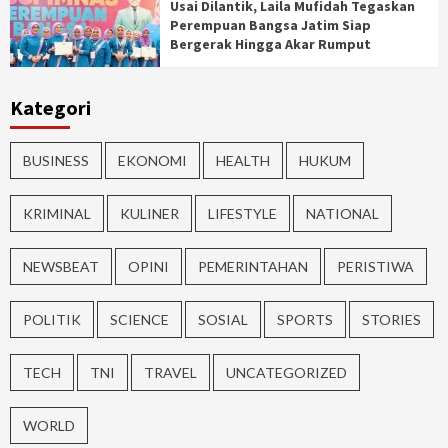
Usai Dilantik, Laila Mufidah Tegaskan
Perempuan Bangsa Jatim Siap
Bergerak Hingga Akar Rumput
Kategori
BUSINESS
EKONOMI
HEALTH
HUKUM
KRIMINAL
KULINER
LIFESTYLE
NATIONAL
NEWSBEAT
OPINI
PEMERINTAHAN
PERISTIWA
POLITIK
SCIENCE
SOSIAL
SPORTS
STORIES
TECH
TNI
TRAVEL
UNCATEGORIZED
WORLD