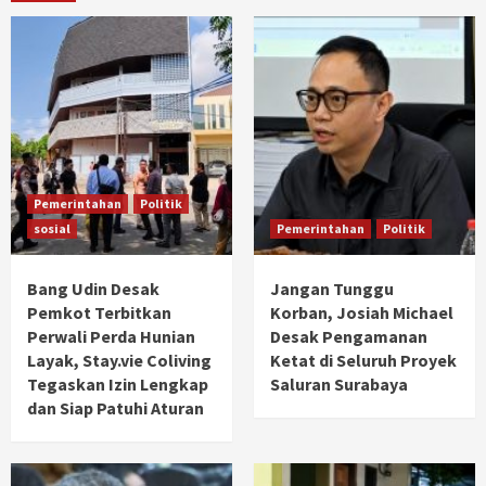
Pemerintahan
Politik
sosial
Pemerintahan
Politik
Bang Udin Desak
Jangan Tunggu
Pemkot Terbitkan
Korban, Josiah Michael
Perwali Perda Hunian
Desak Pengamanan
Layak, Stay.vie Coliving
Ketat di Seluruh Proyek
Tegaskan Izin Lengkap
Saluran Surabaya
dan Siap Patuhi Aturan