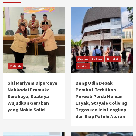
Pemerintahan
Politik
Politik
sosial
Siti Mariyam Dipercaya
Bang Udin Desak
Nahkodai Pramuka
Pemkot Terbitkan
Surabaya, Saatnya
Perwali Perda Hunian
Wujudkan Gerakan
Layak, Stay.vie Coliving
yang Makin Solid
Tegaskan Izin Lengkap
dan Siap Patuhi Aturan