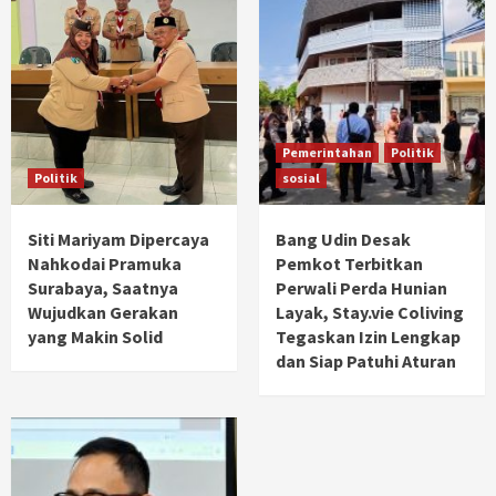
Pemerintahan
Politik
Politik
sosial
Siti Mariyam Dipercaya
Bang Udin Desak
Nahkodai Pramuka
Pemkot Terbitkan
Surabaya, Saatnya
Perwali Perda Hunian
Wujudkan Gerakan
Layak, Stay.vie Coliving
yang Makin Solid
Tegaskan Izin Lengkap
dan Siap Patuhi Aturan