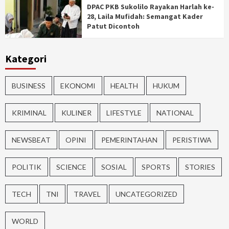
DPAC PKB Sukolilo Rayakan Harlah ke-
28, Laila Mufidah: Semangat Kader
Patut Dicontoh
Kategori
BUSINESS
EKONOMI
HEALTH
HUKUM
KRIMINAL
KULINER
LIFESTYLE
NATIONAL
NEWSBEAT
OPINI
PEMERINTAHAN
PERISTIWA
POLITIK
SCIENCE
SOSIAL
SPORTS
STORIES
TECH
TNI
TRAVEL
UNCATEGORIZED
WORLD