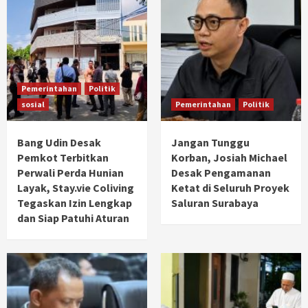
Pemerintahan
Politik
sosial
Pemerintahan
Politik
Bang Udin Desak
Jangan Tunggu
Pemkot Terbitkan
Korban, Josiah Michael
Perwali Perda Hunian
Desak Pengamanan
Layak, Stay.vie Coliving
Ketat di Seluruh Proyek
Tegaskan Izin Lengkap
Saluran Surabaya
dan Siap Patuhi Aturan