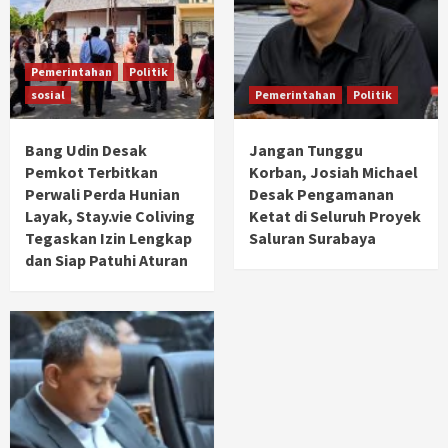
Pemerintahan
Politik
sosial
Pemerintahan
Politik
Bang Udin Desak
Jangan Tunggu
Pemkot Terbitkan
Korban, Josiah Michael
Perwali Perda Hunian
Desak Pengamanan
Layak, Stay.vie Coliving
Ketat di Seluruh Proyek
Tegaskan Izin Lengkap
Saluran Surabaya
dan Siap Patuhi Aturan