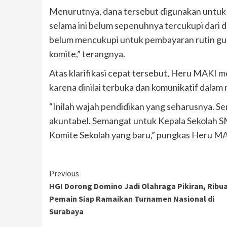
Menurutnya, dana tersebut digunakan untuk
selama ini belum sepenuhnya tercukupi da
belum mencukupi untuk pembayaran rutin gur
komite,” terangnya.
Atas klarifikasi cepat tersebut, Heru MAKI
karena dinilai terbuka dan komunikatif dala
“Inilah wajah pendidikan yang seharusnya. Sem
akuntabel. Semangat untuk Kepala Sekolah 
Komite Sekolah yang baru,” pungkas Heru MA
Continue
Previous
HGI Dorong Domino Jadi Olahraga Pikiran, Ribu
Reading
Pemain Siap Ramaikan Turnamen Nasional di
Surabaya