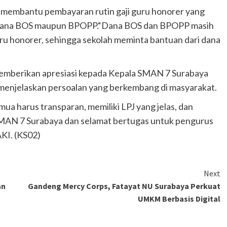
 membantu pembayaran rutin gaji guru honorer yang
ri dana BOS maupun BPOPP.“Dana BOS dan BPOPP masih
u honorer, sehingga sekolah meminta bantuan dari dana
 memberikan apresiasi kepada Kepala SMAN 7 Surabaya
m menjelaskan persoalan yang berkembang di masyarakat.
ua harus transparan, memiliki LPJ yang jelas, dan
SMAN 7 Surabaya dan selamat bertugas untuk pengurus
KI. (KS02)
Next
an
Gandeng Mercy Corps, Fatayat NU Surabaya Perkuat
UMKM Berbasis Digital