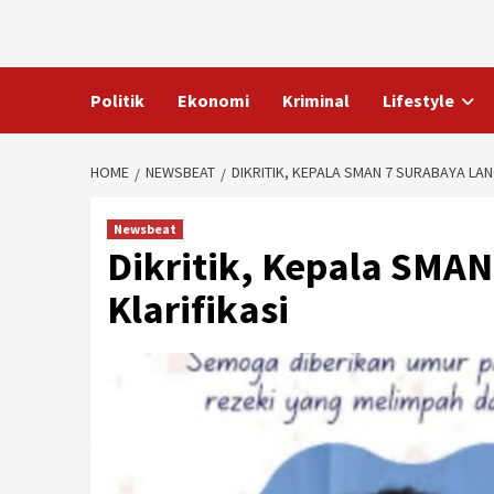
Skip
to
content
Politik
Ekonomi
Kriminal
Lifestyle
HOME
NEWSBEAT
DIKRITIK, KEPALA SMAN 7 SURABAYA LA
Newsbeat
Dikritik, Kepala SMA
Klarifikasi