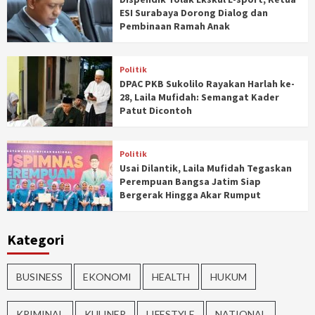
ESI Surabaya Dorong Dialog dan
Pembinaan Ramah Anak
Politik
DPAC PKB Sukolilo Rayakan Harlah ke-
28, Laila Mufidah: Semangat Kader
Patut Dicontoh
Politik
Usai Dilantik, Laila Mufidah Tegaskan
Perempuan Bangsa Jatim Siap
Bergerak Hingga Akar Rumput
Kategori
BUSINESS
EKONOMI
HEALTH
HUKUM
KRIMINAL
KULINER
LIFESTYLE
NATIONAL