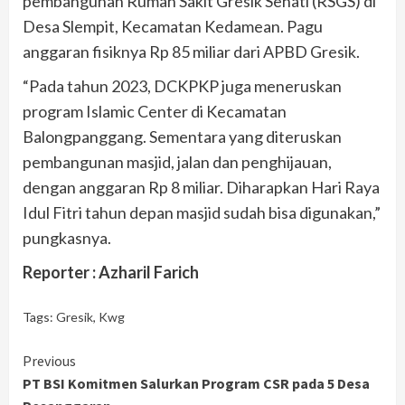
pembangunan Rumah Sakit Gresik Sehati (RSGS) di
Desa Slempit, Kecamatan Kedamean. Pagu
anggaran fisiknya Rp 85 miliar dari APBD Gresik.
“Pada tahun 2023, DCKPKP juga meneruskan
program Islamic Center di Kecamatan
Balongpanggang. Sementara yang diteruskan
pembangunan masjid, jalan dan penghijauan,
dengan anggaran Rp 8 miliar. Diharapkan Hari Raya
Idul Fitri tahun depan masjid sudah bisa digunakan,”
pungkasnya.
Reporter : Azharil Farich
Tags:
Gresik
,
Kwg
Continue
Previous
PT BSI Komitmen Salurkan Program CSR pada 5 Desa
Reading