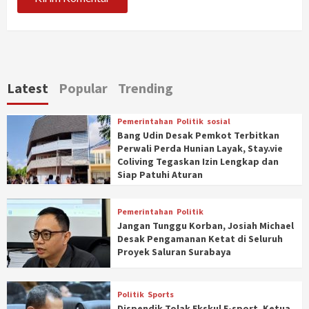
Latest
Popular
Trending
Pemerintahan
Politik
sosial
Bang Udin Desak Pemkot Terbitkan
Perwali Perda Hunian Layak, Stay.vie
Coliving Tegaskan Izin Lengkap dan
Siap Patuhi Aturan
Pemerintahan
Politik
Jangan Tunggu Korban, Josiah Michael
Desak Pengamanan Ketat di Seluruh
Proyek Saluran Surabaya
Politik
Sports
Dispendik Tolak Ekskul E-sport, Ketua