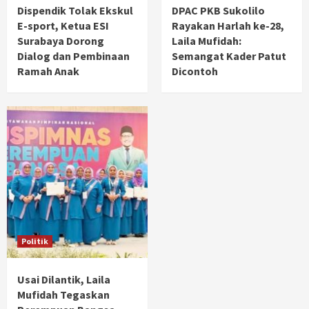
Dispendik Tolak Ekskul
DPAC PKB Sukolilo
E-sport, Ketua ESI
Rayakan Harlah ke-28,
Surabaya Dorong
Laila Mufidah:
Dialog dan Pembinaan
Semangat Kader Patut
Ramah Anak
Dicontoh
Politik
Usai Dilantik, Laila
Mufidah Tegaskan