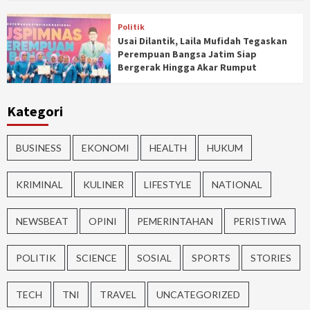
Politik
Usai Dilantik, Laila Mufidah Tegaskan
Perempuan Bangsa Jatim Siap
Bergerak Hingga Akar Rumput
Kategori
BUSINESS
EKONOMI
HEALTH
HUKUM
KRIMINAL
KULINER
LIFESTYLE
NATIONAL
NEWSBEAT
OPINI
PEMERINTAHAN
PERISTIWA
POLITIK
SCIENCE
SOSIAL
SPORTS
STORIES
TECH
TNI
TRAVEL
UNCATEGORIZED