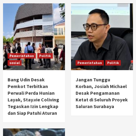
Pemerintahan
Politik
sosial
Pemerintahan
Politik
Bang Udin Desak
Jangan Tunggu
Pemkot Terbitkan
Korban, Josiah Michael
Perwali Perda Hunian
Desak Pengamanan
Layak, Stay.vie Coliving
Ketat di Seluruh Proyek
Tegaskan Izin Lengkap
Saluran Surabaya
dan Siap Patuhi Aturan