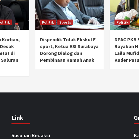
olitik
Politik
Sports
Politik
 Korban,
Dispendik Tolak Ekskul E-
DPAC PKB 
 Desak
sport, Ketua ESI Surabaya
Rayakan Ha
tat di
Dorong Dialog dan
Laila Mufi
 Saluran
Pembinaan Ramah Anak
Kader Patu
Link
G
Susunan Redaksi
Ka