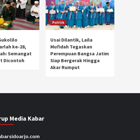
Politik
Sukolilo
Usai Dilantik, Laila
rlah ke-28,
Mufidah Tegaskan
dah: Semangat
Perempuan Bangsa Jatim
t Dicontoh
Siap Bergerak Hingga
Akar Rumput
rup Media Kabar
barsidoarjo.com