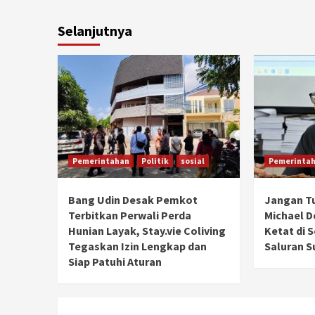
Selanjutnya
Pemerintahan
Politik
sosial
Pemerinta
Bang Udin Desak Pemkot
Jangan T
Terbitkan Perwali Perda
Michael 
Hunian Layak, Stay.vie Coliving
Ketat di 
Tegaskan Izin Lengkap dan
Saluran S
Siap Patuhi Aturan