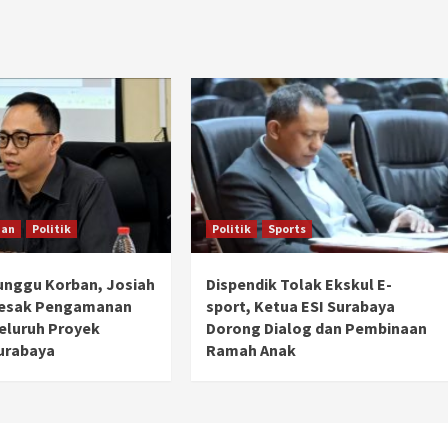
han
Politik
Politik
Sports
unggu Korban, Josiah
Dispendik Tolak Ekskul E-
Desak Pengamanan
sport, Ketua ESI Surabaya
Seluruh Proyek
Dorong Dialog dan Pembinaan
urabaya
Ramah Anak