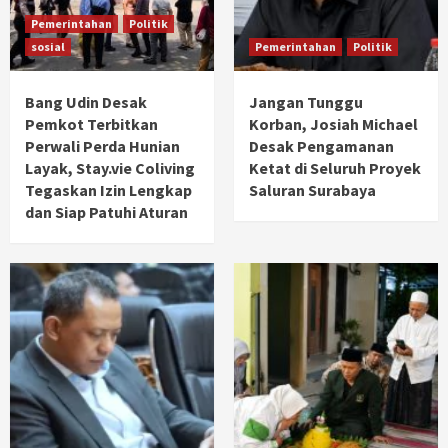
Pemerintahan
Politik
sosial
Pemerintahan
Politik
Bang Udin Desak
Jangan Tunggu
Pemkot Terbitkan
Korban, Josiah Michael
Perwali Perda Hunian
Desak Pengamanan
Layak, Stay.vie Coliving
Ketat di Seluruh Proyek
Tegaskan Izin Lengkap
Saluran Surabaya
dan Siap Patuhi Aturan