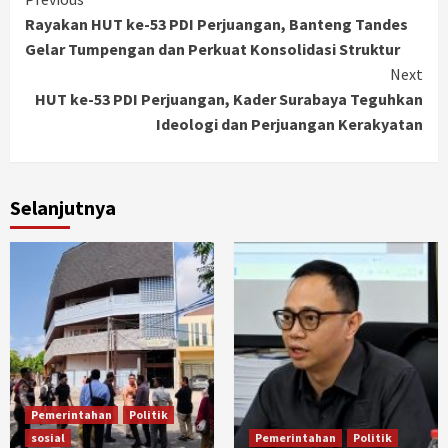
Continue
Rayakan HUT ke-53 PDI Perjuangan, Banteng Tandes
Reading
Gelar Tumpengan dan Perkuat Konsolidasi Struktur
Next
HUT ke-53 PDI Perjuangan, Kader Surabaya Teguhkan
Ideologi dan Perjuangan Kerakyatan
Selanjutnya
Pemerintahan
Politik
sosial
Pemerintahan
Politik