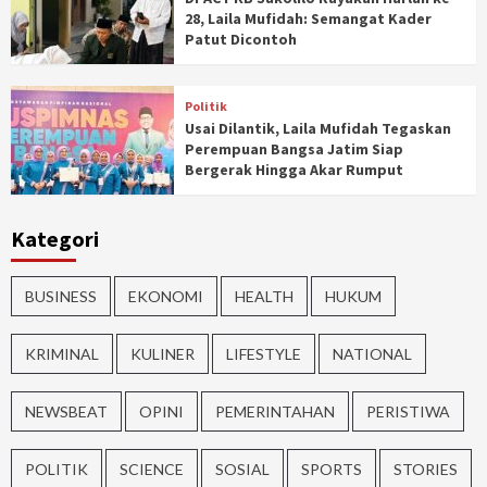
28, Laila Mufidah: Semangat Kader
Patut Dicontoh
Politik
Usai Dilantik, Laila Mufidah Tegaskan
Perempuan Bangsa Jatim Siap
Bergerak Hingga Akar Rumput
Kategori
BUSINESS
EKONOMI
HEALTH
HUKUM
KRIMINAL
KULINER
LIFESTYLE
NATIONAL
NEWSBEAT
OPINI
PEMERINTAHAN
PERISTIWA
POLITIK
SCIENCE
SOSIAL
SPORTS
STORIES