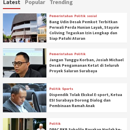
Latest
Popular
Trending
Pemerintahan
Politik
sosial
Bang Udin Desak Pemkot Terbitkan
Perwali Perda Hunian Layak, Stay.vie
Coliving Tegaskan Izin Lengkap dan
Siap Patuhi Aturan
Pemerintahan
Politik
Jangan Tunggu Korban, Josiah Michael
Desak Pengamanan Ketat di Seluruh
Proyek Saluran Surabaya
Politik
Sports
Dispendik Tolak Ekskul E-sport, Ketua
ESI Surabaya Dorong Dialog dan
Pembinaan Ramah Anak
Politik
DPAC PKB Sukolilo Rayakan Harlah ke-