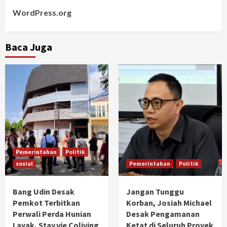
WordPress.org
Baca Juga
Pemerintahan
Politik
sosial
Pemerintahan
Politik
Bang Udin Desak
Jangan Tunggu
Pemkot Terbitkan
Korban, Josiah Michael
Perwali Perda Hunian
Desak Pengamanan
Layak, Stay.vie Coliving
Ketat di Seluruh Proyek