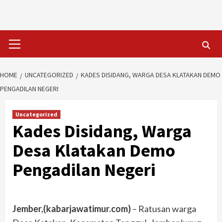
Skip
to
content
Primary
Menu
HOME
UNCATEGORIZED
KADES DISIDANG, WARGA DESA KLATAKAN DEMO
PENGADILAN NEGERI
Uncategorized
Kades Disidang, Warga
Desa Klatakan Demo
Pengadilan Negeri
Jember,(kabarjawatimur.com)
– Ratusan warga