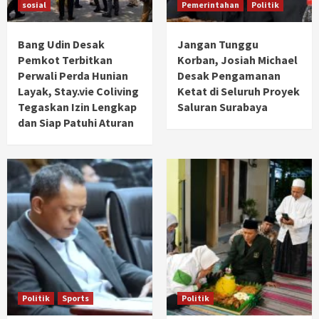
sosial
Pemerintahan
Politik
Bang Udin Desak
Jangan Tunggu
Pemkot Terbitkan
Korban, Josiah Michael
Perwali Perda Hunian
Desak Pengamanan
Layak, Stay.vie Coliving
Ketat di Seluruh Proyek
Tegaskan Izin Lengkap
Saluran Surabaya
dan Siap Patuhi Aturan
Politik
Sports
Politik