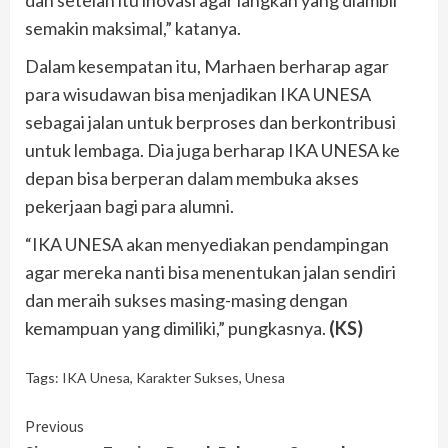
dan setelah itu inovasi agar langkah yang diambil
semakin maksimal,” katanya.
Dalam kesempatan itu, Marhaen berharap agar
para wisudawan bisa menjadikan IKA UNESA
sebagai jalan untuk berproses dan berkontribusi
untuk lembaga. Dia juga berharap IKA UNESA ke
depan bisa berperan dalam membuka akses
pekerjaan bagi para alumni.
“IKA UNESA akan menyediakan pendampingan
agar mereka nanti bisa menentukan jalan sendiri
dan meraih sukses masing-masing dengan
kemampuan yang dimiliki,” pungkasnya.
(KS)
Tags:
IKA Unesa
,
Karakter Sukses
,
Unesa
Continue
Previous