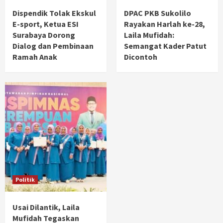
Dispendik Tolak Ekskul
DPAC PKB Sukolilo
E-sport, Ketua ESI
Rayakan Harlah ke-28,
Surabaya Dorong
Laila Mufidah:
Dialog dan Pembinaan
Semangat Kader Patut
Ramah Anak
Dicontoh
Politik
Usai Dilantik, Laila
Mufidah Tegaskan