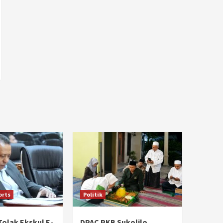
orts
Politik
Tolak Ekskul E-
DPAC PKB Sukolilo