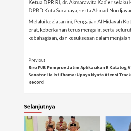
Ketua DPR RI, dr. Akmarawita Kadier selaku 
DPRD Kota Surabaya, serta Ahmad Nurdjayant
Melalui kegiatan ini, Pengajian Al Hidayah K
erat, keberkahan terus mengalir, serta selur
kebahagiaan, dan kesuksesan dalam menjalan
Continue
Previous
Biro PJB Pemprov Jatim Aplikasikan E Katalog Ve
Reading
Senator Lia Istifhama: Upaya Nyata Atensi Track
Record
Selanjutnya