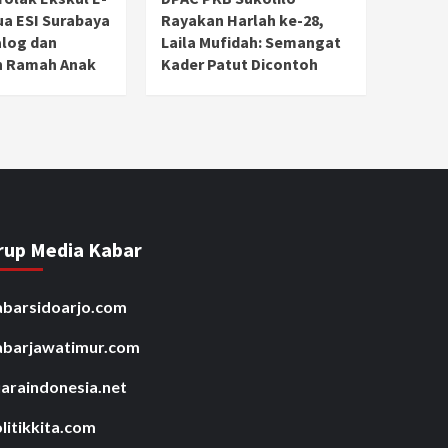
ua ESI Surabaya
Rayakan Harlah ke-28,
alog dan
Laila Mufidah: Semangat
 Ramah Anak
Kader Patut Dicontoh
rup Media Kabar
barsidoarjo.com
abarjawatimur.com
araindonesia.net
litikkita.com