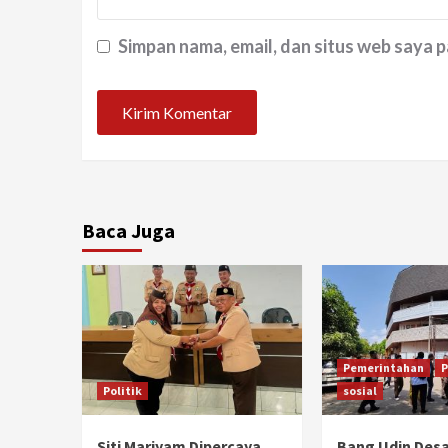
Simpan nama, email, dan situs web saya 
Baca Juga
Pemerintahan
P
Politik
sosial
Siti Mariyam Dipercaya
Bang Udin Des