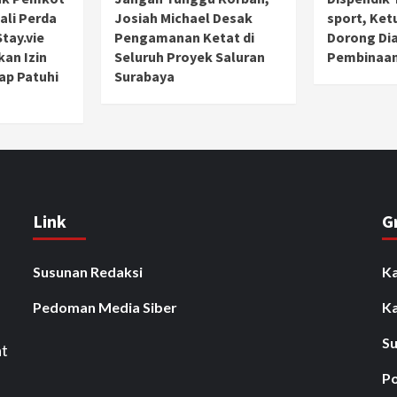
ali Perda
Josiah Michael Desak
sport, Ket
tay.vie
Pengamanan Ketat di
Dorong Di
kan Izin
Seluruh Proyek Saluran
Pembinaan
ap Patuhi
Surabaya
Link
G
Susunan Redaksi
Ka
Pedoman Media Siber
K
Su
at
Po