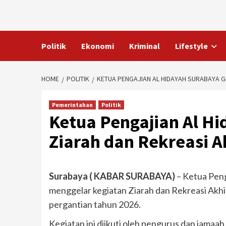
Skip
to
content
Politik
Ekonomi
Kriminal
Lifestyle
HOME
POLITIK
KETUA PENGAJIAN AL HIDAYAH SURABAYA G
Pemerintahan
Politik
Ketua Pengajian Al H
Ziarah dan Rekreasi A
Surabaya ( KABAR SURABAYA)
– Ketua Peng
menggelar kegiatan Ziarah dan Rekreasi Akh
pergantian tahun 2026.
Kegiatan ini diikuti oleh pengurus dan jamaa