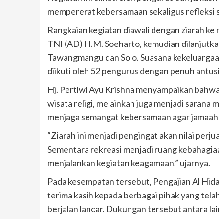
mempererat kebersamaan sekaligus refleksi sp
Rangkaian kegiatan diawali dengan ziarah ke
TNI (AD) H.M. Soeharto, kemudian dilanjutk
Tawangmangu dan Solo. Suasana kekeluargaan
diikuti oleh 52 pengurus dengan penuh antusi
Hj. Pertiwi Ayu Krishna menyampaikan bahwa 
wisata religi, melainkan juga menjadi sarana
menjaga semangat kebersamaan agar jamaah te
“Ziarah ini menjadi pengingat akan nilai per
Sementara rekreasi menjadi ruang kebahagia
menjalankan kegiatan keagamaan,” ujarnya.
Pada kesempatan tersebut, Pengajian Al Hid
terima kasih kepada berbagai pihak yang te
berjalan lancar. Dukungan tersebut antara lain