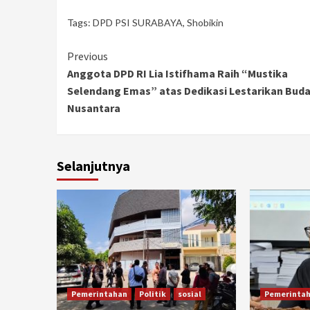
Tags:
DPD PSI SURABAYA
,
Shobikin
Continue
Previous
Anggota DPD RI Lia Istifhama Raih “Mustika
Reading
Selendang Emas” atas Dedikasi Lestarikan Bud
Nusantara
Selanjutnya
Pemerintahan
Politik
sosial
Pemerinta