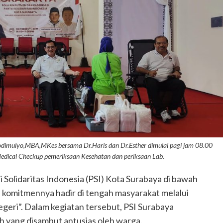
dimulyo,MBA,MKes bersama Dr.Haris dan Dr.Esther dimulai pagi jam 08.00
Medical Checkup pemeriksaan Kesehatan dan periksaan Lab.
 Solidaritas Indonesia (PSI) Kota Surabaya di bawah
komitmennya hadir di tengah masyarakat melalui
egeri”. Dalam kegiatan tersebut, PSI Surabaya
h yang disambut antusias oleh warga.