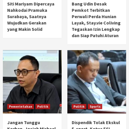
Siti Mariyam Dipercaya
Bang Udin Desak
Nahkodai Pramuka
Pemkot Terbitkan
Surabaya, Saatnya
Perwali Perda Hunian
Wujudkan Gerakan
Layak, Stay.vie Coliving
yang Makin Solid
Tegaskan Izin Lengkap
dan Siap Patuhi Aturan
Pemerintahan
Politik
Politik
Sports
Jangan Tunggu
Dispendik Tolak Ekskul
Korban, Josiah Michael
E-sport, Ketua ESI