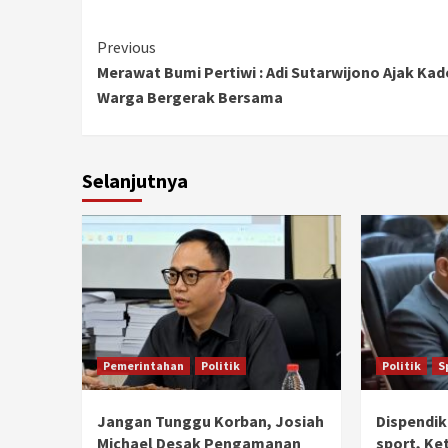
Continue
Previous
Merawat Bumi Pertiwi : Adi Sutarwijono Ajak Kad
Reading
Warga Bergerak Bersama
Selanjutnya
Pemerintahan
Politik
Politik
S
Jangan Tunggu Korban, Josiah
Dispendik
Michael Desak Pengamanan
sport, Ke