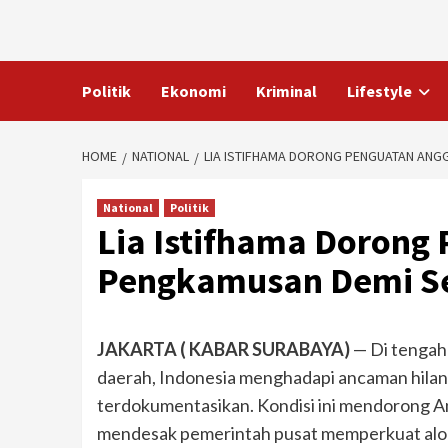
Skip
to
content
Politik
Ekonomi
Kriminal
Lifestyle
HOME
NATIONAL
LIA ISTIFHAMA DORONG PENGUATAN AN
National
Politik
Lia Istifhama Dorong
Pengkamusan Demi S
JAKARTA ( KABAR SURABAYA)
— Di tengah
daerah, Indonesia menghadapi ancaman hilan
terdokumentasikan. Kondisi ini mendorong An
mendesak pemerintah pusat memperkuat alok