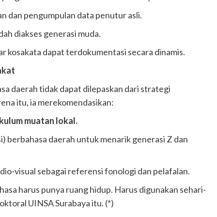
n dan pengumpulan data penutur asli.
dah diakses generasi muda.
r kosakata dapat terdokumentasi secara dinamis.
akat
a daerah tidak dapat dilepaskan dari strategi
rena itu, ia merekomendasikan:
ikulum muatan lokal.
si) berbahasa daerah untuk menarik generasi Z dan
io-visual sebagai referensi fonologi dan pelafalan.
ahasa harus punya ruang hidup. Harus digunakan sehari-
doktoral UINSA Surabaya itu. (*)