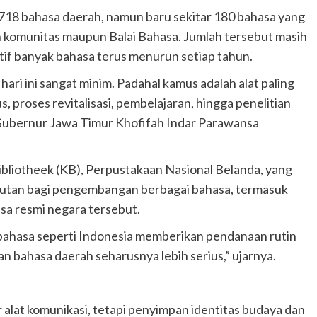
i 718 bahasa daerah, namun baru sekitar 180 bahasa yang
h komunitas maupun Balai Bahasa. Jumlah tersebut masih
ktif banyak bahasa terus menurun setiap tahun.
ri ini sangat minim. Padahal kamus adalah alat paling
 proses revitalisasi, pembelajaran, hingga penelitian
 Gubernur Jawa Timur Khofifah Indar Parawansa
Bibliotheek (KB), Perpustakaan Nasional Belanda, yang
utan bagi pengembangan berbagai bahasa, termasuk
sa resmi negara tersebut.
 bahasa seperti Indonesia memberikan pendanaan rutin
 bahasa daerah seharusnya lebih serius,” ujarnya.
 alat komunikasi, tetapi penyimpan identitas budaya dan