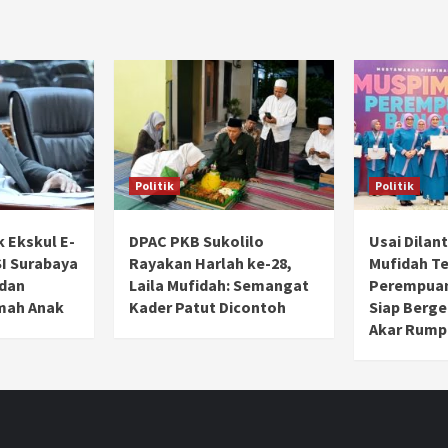
Politik
Politik
k Ekskul E-
DPAC PKB Sukolilo
Usai Dilant
SI Surabaya
Rayakan Harlah ke-28,
Mufidah T
 dan
Laila Mufidah: Semangat
Perempuan
mah Anak
Kader Patut Dicontoh
Siap Berge
Akar Rump