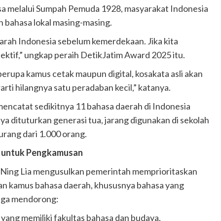
sa melalui Sumpah Pemuda 1928, masyarakat Indonesia
eh bahasa lokal masing-masing.
arah Indonesia sebelum kemerdekaan. Jika kita
lektif,” ungkap peraih DetikJatim Award 2025 itu.
rupa kamus cetak maupun digital, kosakata asli akan
arti hilangnya satu peradaban kecil,” katanya.
ncatat sedikitnya 11 bahasa daerah di Indonesia
nya dituturkan generasi tua, jarang digunakan di sekolah
urang dari 1.000 orang.
6 untuk Pengkamusan
 Ning Lia mengusulkan pemerintah memprioritaskan
an kamus bahasa daerah, khususnya bahasa yang
juga mendorong:
 yang memiliki fakultas bahasa dan budaya.