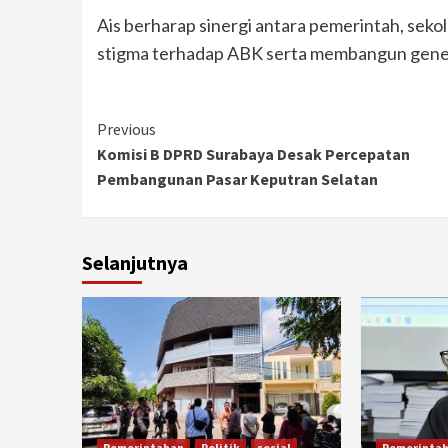
Ais berharap sinergi antara pemerintah, sek
stigma terhadap ABK serta membangun generas
Continue
Previous
Komisi B DPRD Surabaya Desak Percepatan
Reading
Pembangunan Pasar Keputran Selatan
Selanjutnya
Pemerintahan
Politik
sosial
Pemerinta