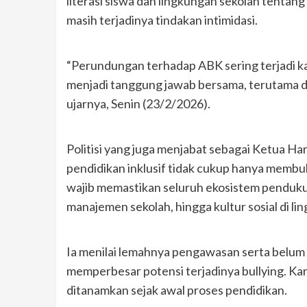
literasi siswa dan lingkungan sekolah tentan
masih terjadinya tindakan intimidasi.
“Perundungan terhadap ABK sering terjadi 
menjadi tanggung jawab bersama, terutama d
ujarnya, Senin (23/2/2026).
Politisi yang juga menjabat sebagai Ketua H
pendidikan inklusif tidak cukup hanya membu
wajib memastikan seluruh ekosistem pendukun
manajemen sekolah, hingga kultur sosial di li
Ia menilai lemahnya pengawasan serta belum t
memperbesar potensi terjadinya bullying. Kar
ditanamkan sejak awal proses pendidikan.