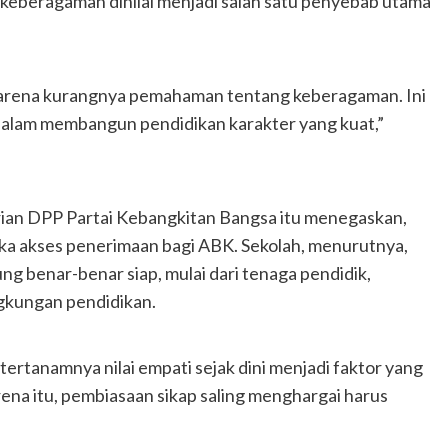
g keberagaman dinilai menjadi salah satu penyebab utama
karena kurangnya pemahaman tentang keberagaman. Ini
alam membangun pendidikan karakter yang kuat,”
arian DPP Partai Kebangkitan Bangsa itu menegaskan,
ka akses penerimaan bagi ABK. Sekolah, menurutnya,
g benar-benar siap, mulai dari tenaga pendidik,
ngkungan pendidikan.
ertanamnya nilai empati sejak dini menjadi faktor yang
ena itu, pembiasaan sikap saling menghargai harus