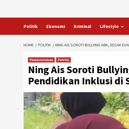
Skip
to
content
Politik
Ekonomi
Kriminal
Lifestyle
HOME
POLITIK
NING AIS SOROTI BULLYING ABK, DESAK EVA
Pemerintahan
Politik
Ning Ais Soroti Bullyi
Pendidikan Inklusi di