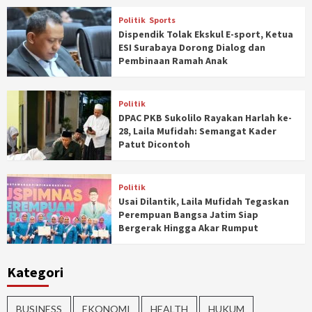
Politik
Sports
Dispendik Tolak Ekskul E-sport, Ketua
ESI Surabaya Dorong Dialog dan
Pembinaan Ramah Anak
Politik
DPAC PKB Sukolilo Rayakan Harlah ke-
28, Laila Mufidah: Semangat Kader
Patut Dicontoh
Politik
Usai Dilantik, Laila Mufidah Tegaskan
Perempuan Bangsa Jatim Siap
Bergerak Hingga Akar Rumput
Kategori
BUSINESS
EKONOMI
HEALTH
HUKUM