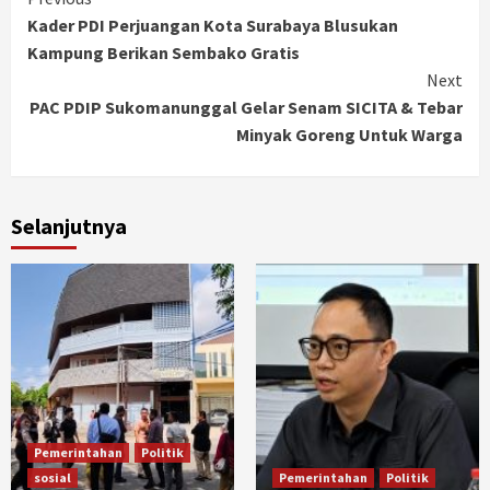
Continue
Kader PDI Perjuangan Kota Surabaya Blusukan
Reading
Kampung Berikan Sembako Gratis
Next
PAC PDIP Sukomanunggal Gelar Senam SICITA & Tebar
Minyak Goreng Untuk Warga
Selanjutnya
Pemerintahan
Politik
sosial
Pemerintahan
Politik