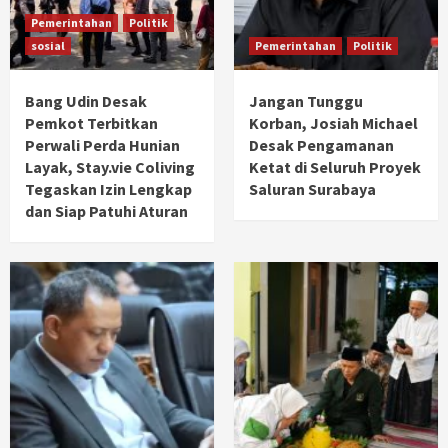
Pemerintahan
Politik
sosial
Pemerintahan
Politik
Bang Udin Desak
Jangan Tunggu
Pemkot Terbitkan
Korban, Josiah Michael
Perwali Perda Hunian
Desak Pengamanan
Layak, Stay.vie Coliving
Ketat di Seluruh Proyek
Tegaskan Izin Lengkap
Saluran Surabaya
dan Siap Patuhi Aturan