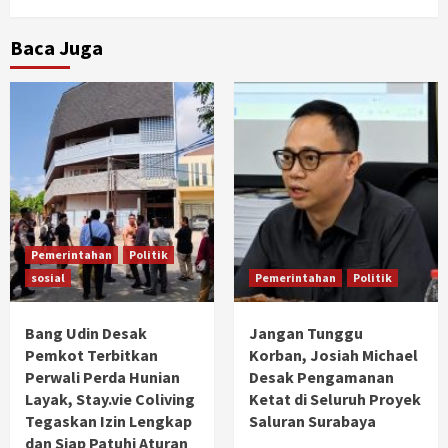
Baca Juga
Pemerintahan
Politik
sosial
Pemerintahan
Politik
Bang Udin Desak
Jangan Tunggu
Pemkot Terbitkan
Korban, Josiah Michael
Perwali Perda Hunian
Desak Pengamanan
Layak, Stay.vie Coliving
Ketat di Seluruh Proyek
Tegaskan Izin Lengkap
Saluran Surabaya
dan Siap Patuhi Aturan