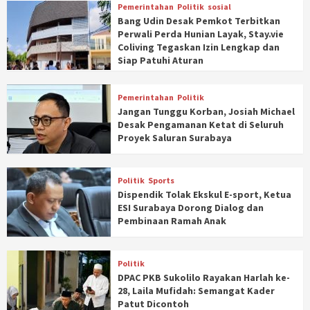
Pemerintahan
Politik
sosial
Bang Udin Desak Pemkot Terbitkan
Perwali Perda Hunian Layak, Stay.vie
Coliving Tegaskan Izin Lengkap dan
Siap Patuhi Aturan
Pemerintahan
Politik
Jangan Tunggu Korban, Josiah Michael
Desak Pengamanan Ketat di Seluruh
Proyek Saluran Surabaya
Politik
Sports
Dispendik Tolak Ekskul E-sport, Ketua
ESI Surabaya Dorong Dialog dan
Pembinaan Ramah Anak
Politik
DPAC PKB Sukolilo Rayakan Harlah ke-
28, Laila Mufidah: Semangat Kader
Patut Dicontoh