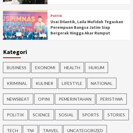
Politik
Usai Dilantik, Laila Mufidah Tegaskan
Perempuan Bangsa Jatim Siap
Bergerak Hingga Akar Rumput
Kategori
BUSINESS
EKONOMI
HEALTH
HUKUM
KRIMINAL
KULINER
LIFESTYLE
NATIONAL
NEWSBEAT
OPINI
PEMERINTAHAN
PERISTIWA
POLITIK
SCIENCE
SOSIAL
SPORTS
STORIES
TECH
TNI
TRAVEL
UNCATEGORIZED