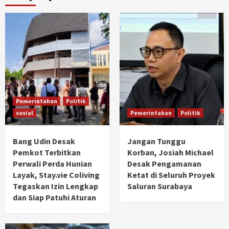
Pemerintahan
Politik
sosial
Pemerintahan
Politik
Bang Udin Desak
Jangan Tunggu
Pemkot Terbitkan
Korban, Josiah Michael
Perwali Perda Hunian
Desak Pengamanan
Layak, Stay.vie Coliving
Ketat di Seluruh Proyek
Tegaskan Izin Lengkap
Saluran Surabaya
dan Siap Patuhi Aturan