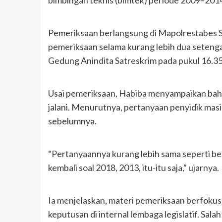
bimbingan teknis (bimtek) periode 2009–201
Pemeriksaan berlangsung di Mapolrestabes S
pemeriksaan selama kurang lebih dua setenga
Gedung Anindita Satreskrim pada pukul 16.3
Usai pemeriksaan, Habiba menyampaikan bahw
jalani. Menurutnya, pertanyaan penyidik masi
sebelumnya.
“Pertanyaannya kurang lebih sama seperti be
kembali soal 2018, 2013, itu-itu saja,” ujarnya.
Ia menjelaskan, materi pemeriksaan berfoku
keputusan di internal lembaga legislatif. Sala