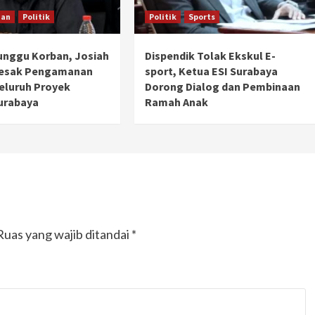
han
Politik
Politik
Sports
unggu Korban, Josiah
Dispendik Tolak Ekskul E-
Desak Pengamanan
sport, Ketua ESI Surabaya
Seluruh Proyek
Dorong Dialog dan Pembinaan
urabaya
Ramah Anak
Ruas yang wajib ditandai
*