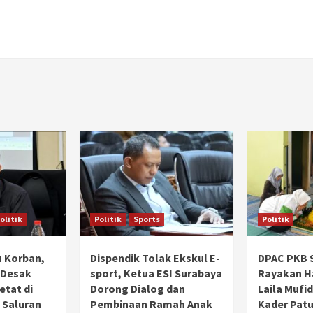
olitik
Politik
Sports
Politik
 Korban,
Dispendik Tolak Ekskul E-
DPAC PKB 
 Desak
sport, Ketua ESI Surabaya
Rayakan Ha
tat di
Dorong Dialog dan
Laila Mufi
 Saluran
Pembinaan Ramah Anak
Kader Patu