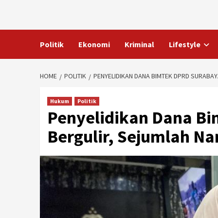
Skip
to
content
Politik
Ekonomi
Kriminal
Lifestyle
HOME
POLITIK
PENYELIDIKAN DANA BIMTEK DPRD SURABAY
Hukum
Politik
Penyelidikan Dana B
Bergulir, Sejumlah N