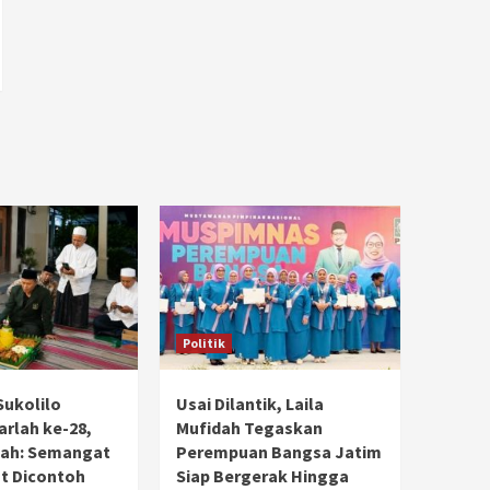
Politik
Sukolilo
Usai Dilantik, Laila
rlah ke-28,
Mufidah Tegaskan
dah: Semangat
Perempuan Bangsa Jatim
t Dicontoh
Siap Bergerak Hingga