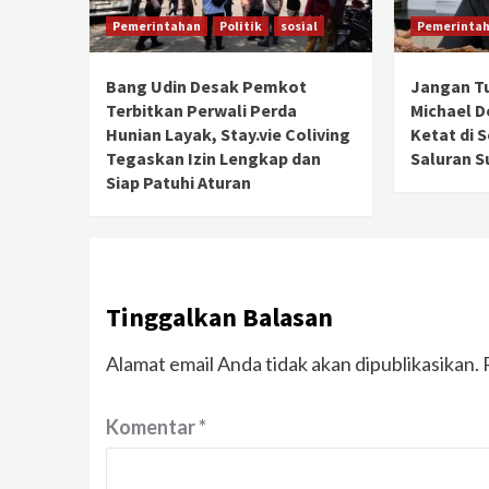
Pemerintahan
Politik
sosial
Pemerinta
Bang Udin Desak Pemkot
Jangan T
Terbitkan Perwali Perda
Michael 
Hunian Layak, Stay.vie Coliving
Ketat di 
Tegaskan Izin Lengkap dan
Saluran S
Siap Patuhi Aturan
Tinggalkan Balasan
Alamat email Anda tidak akan dipublikasikan.
Komentar
*