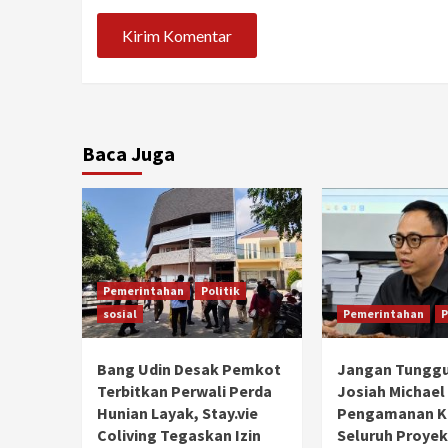
Baca Juga
Pemerintahan
Politik
sosial
Pemerintahan
P
Bang Udin Desak Pemkot
Jangan Tunggu
Terbitkan Perwali Perda
Josiah Michael
Hunian Layak, Stay.vie
Pengamanan Ke
Coliving Tegaskan Izin
Seluruh Proyek