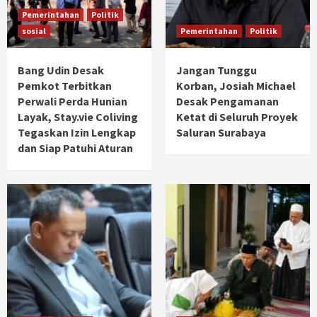
Pemerintahan
Politik
sosial
Pemerintahan
Politik
Bang Udin Desak
Jangan Tunggu
Pemkot Terbitkan
Korban, Josiah Michael
Perwali Perda Hunian
Desak Pengamanan
Layak, Stay.vie Coliving
Ketat di Seluruh Proyek
Tegaskan Izin Lengkap
Saluran Surabaya
dan Siap Patuhi Aturan