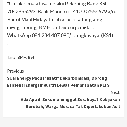
“Untuk donasi bisa melalui Rekening Bank BSI :
7042955293, Bank Mandiri : 1410007554579 a/n.
Baitul Maal Hidayatullah atau bisa langsung
menghubungi BMH unit Sidoarjo melalui
WhatsApp 081.234.407.090,” pungkasnya. (KS1)
.
Tags:
BMH
,
BSI
Continue
Previous
SUN Energy Pacu Inisiatif Dekarbonisasi, Dorong
Reading
Efisiensi Energi Industri Lewat Pemanfaatan PLTS
Next
Ada Apa di Sukomanunggal Surabaya? Kebijakan
Berubah, Warga Merasa Tak Diperlakukan Adil