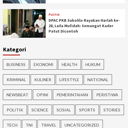
Politik
DPAC PKB Sukolilo Rayakan Harlah ke-
28, Laila Mufidah: Semangat Kader
Patut Dicontoh
Kategori
BUSINESS
EKONOMI
HEALTH
HUKUM
KRIMINAL
KULINER
LIFESTYLE
NATIONAL
NEWSBEAT
OPINI
PEMERINTAHAN
PERISTIWA
POLITIK
SCIENCE
SOSIAL
SPORTS
STORIES
TECH
TNI
TRAVEL
UNCATEGORIZED