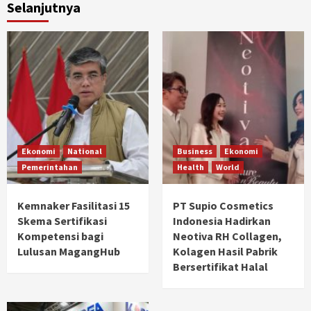
Selanjutnya
Ekonomi
National
Business
Ekonomi
Pemerintahan
Health
World
Kemnaker Fasilitasi 15
PT Supio Cosmetics
Skema Sertifikasi
Indonesia Hadirkan
Kompetensi bagi
Neotiva RH Collagen,
Lulusan MagangHub
Kolagen Hasil Pabrik
Bersertifikat Halal