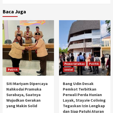
Baca Juga
Pemerintahan
Politik
Politik
sosial
Siti Mariyam Dipercaya
Bang Udin Desak
Nahkodai Pramuka
Pemkot Terbitkan
Surabaya, Saatnya
Perwali Perda Hunian
Wujudkan Gerakan
Layak, Stay.vie Coliving
yang Makin Solid
Tegaskan Izin Lengkap
dan Siap Patuhi Aturan