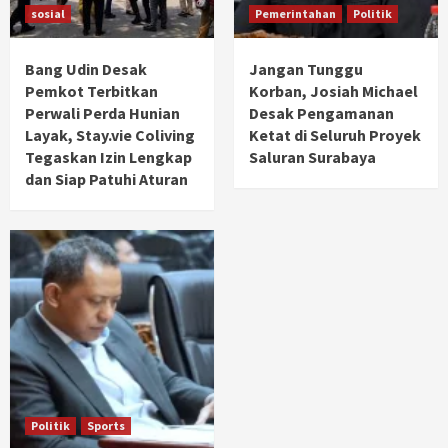
sosial
Pemerintahan
Politik
Bang Udin Desak
Jangan Tunggu
Pemkot Terbitkan
Korban, Josiah Michael
Perwali Perda Hunian
Desak Pengamanan
Layak, Stay.vie Coliving
Ketat di Seluruh Proyek
Tegaskan Izin Lengkap
Saluran Surabaya
dan Siap Patuhi Aturan
Politik
Sports