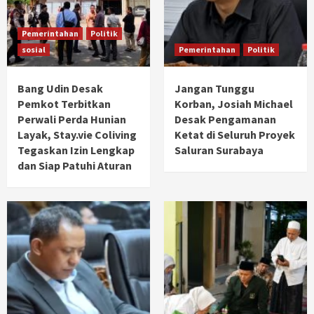
Pemerintahan
Politik
sosial
Pemerintahan
Politik
Bang Udin Desak
Jangan Tunggu
Pemkot Terbitkan
Korban, Josiah Michael
Perwali Perda Hunian
Desak Pengamanan
Layak, Stay.vie Coliving
Ketat di Seluruh Proyek
Tegaskan Izin Lengkap
Saluran Surabaya
dan Siap Patuhi Aturan