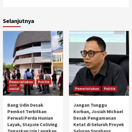
Selanjutnya
Pemerintahan
Politik
sosial
Pemerintahan
Politik
Bang Udin Desak
Jangan Tunggu
Pemkot Terbitkan
Korban, Josiah Michael
Perwali Perda Hunian
Desak Pengamanan
Layak, Stay.vie Coliving
Ketat di Seluruh Proyek
Tegaskan Izin Lengkap
Saluran Surabaya