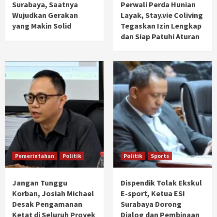
Surabaya, Saatnya
Perwali Perda Hunian
Wujudkan Gerakan
Layak, Stay.vie Coliving
yang Makin Solid
Tegaskan Izin Lengkap
dan Siap Patuhi Aturan
Pemerintahan
Politik
Politik
Sports
Jangan Tunggu
Dispendik Tolak Ekskul
Korban, Josiah Michael
E-sport, Ketua ESI
Desak Pengamanan
Surabaya Dorong
Ketat di Seluruh Proyek
Dialog dan Pembinaan