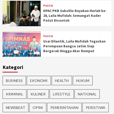
Politik
DPAC PKB Sukolilo Rayakan Harlah ke-
28, Laila Mufidah: Semangat Kader
Patut Dicontoh
Politik
Usai Dilantik, Laila Mufidah Tegaskan
Perempuan Bangsa Jatim Siap
Bergerak Hingga Akar Rumput
Kategori
BUSINESS
EKONOMI
HEALTH
HUKUM
KRIMINAL
KULINER
LIFESTYLE
NATIONAL
NEWSBEAT
OPINI
PEMERINTAHAN
PERISTIWA