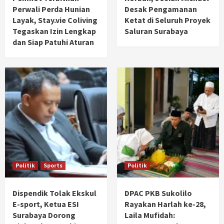
Perwali Perda Hunian
Desak Pengamanan
Layak, Stay.vie Coliving
Ketat di Seluruh Proyek
Tegaskan Izin Lengkap
Saluran Surabaya
dan Siap Patuhi Aturan
Politik
Sports
Politik
Dispendik Tolak Ekskul
DPAC PKB Sukolilo
E-sport, Ketua ESI
Rayakan Harlah ke-28,
Surabaya Dorong
Laila Mufidah: