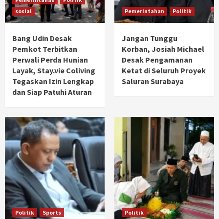
sosial
Pemerintahan
Politik
Bang Udin Desak
Jangan Tunggu
Pemkot Terbitkan
Korban, Josiah Michael
Perwali Perda Hunian
Desak Pengamanan
Layak, Stay.vie Coliving
Ketat di Seluruh Proyek
Tegaskan Izin Lengkap
Saluran Surabaya
dan Siap Patuhi Aturan
Politik
Sports
Politik