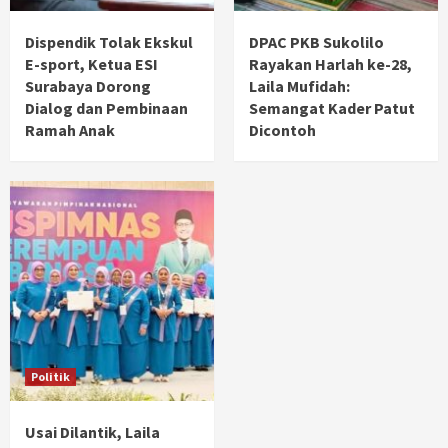
Dispendik Tolak Ekskul
DPAC PKB Sukolilo
E-sport, Ketua ESI
Rayakan Harlah ke-28,
Surabaya Dorong
Laila Mufidah:
Dialog dan Pembinaan
Semangat Kader Patut
Ramah Anak
Dicontoh
Politik
Usai Dilantik, Laila