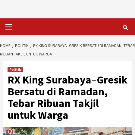
Skip
to
content
Primary
Menu
HOME
POLITIK
RX KING SURABAYA–GRESIK BERSATU DI RAMADAN, TEBAR
RIBUAN TAKJIL UNTUK WARGA
Politik
RX King Surabaya–Gresik
Bersatu di Ramadan,
Tebar Ribuan Takjil
untuk Warga