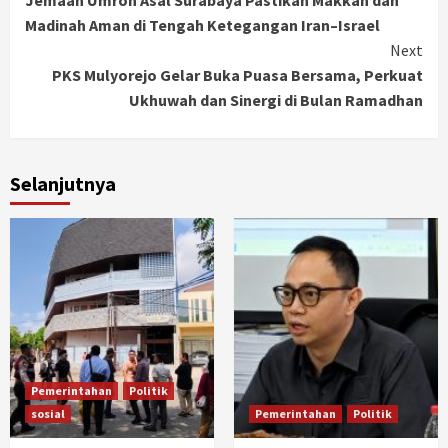
Jemaah Umroh Asal Surabaya Pastikan Makkah dan
Reading
Madinah Aman di Tengah Ketegangan Iran–Israel
Next
PKS Mulyorejo Gelar Buka Puasa Bersama, Perkuat
Ukhuwah dan Sinergi di Bulan Ramadhan
Selanjutnya
Pemerintahan
Politik
sosial
Pemerintahan
Politik