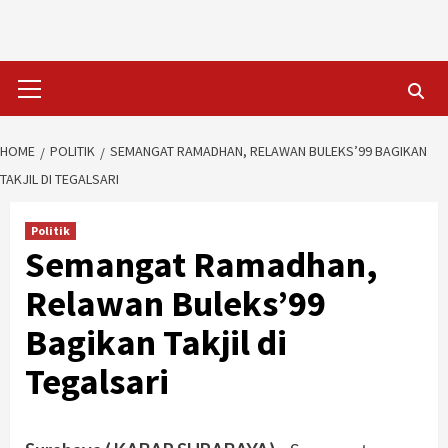
Skip
to
content
Primary
Menu
HOME
POLITIK
SEMANGAT RAMADHAN, RELAWAN BULEKS’99 BAGIKAN
TAKJIL DI TEGALSARI
Politik
Semangat Ramadhan,
Relawan Buleks’99
Bagikan Takjil di
Tegalsari