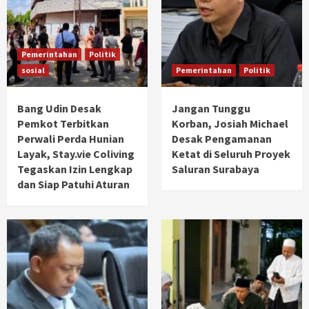
Pemerintahan
Politik
sosial
Pemerintahan
Politik
Bang Udin Desak
Jangan Tunggu
Pemkot Terbitkan
Korban, Josiah Michael
Perwali Perda Hunian
Desak Pengamanan
Layak, Stay.vie Coliving
Ketat di Seluruh Proyek
Tegaskan Izin Lengkap
Saluran Surabaya
dan Siap Patuhi Aturan