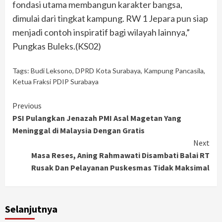
fondasi utama membangun karakter bangsa,
dimulai dari tingkat kampung. RW 1 Jepara pun siap
menjadi contoh inspiratif bagi wilayah lainnya,”
Pungkas Buleks.(KS02)
Tags:
Budi Leksono
,
DPRD Kota Surabaya
,
Kampung Pancasila
,
Ketua Fraksi PDIP Surabaya
Continue
Previous
PSI Pulangkan Jenazah PMI Asal Magetan Yang
Reading
Meninggal di Malaysia Dengan Gratis
Next
Masa Reses, Aning Rahmawati Disambati Balai RT
Rusak Dan Pelayanan Puskesmas Tidak Maksimal
Selanjutnya