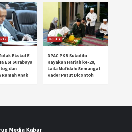
orts
Politik
Tolak Ekskul E-
DPAC PKB Sukolilo
ua ESI Surabaya
Rayakan Harlah ke-28,
alog dan
Laila Mufidah: Semangat
 Ramah Anak
Kader Patut Dicontoh
rup Media Kabar