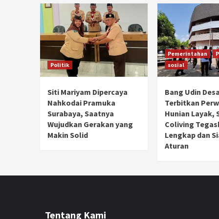
Pemerintahan
P
Politik
sosial
Siti Mariyam Dipercaya
Bang Udin Des
Nahkodai Pramuka
Terbitkan Perw
Surabaya, Saatnya
Hunian Layak, S
Wujudkan Gerakan yang
Coliving Tegas
Makin Solid
Lengkap dan Si
Aturan
Tentang Kami