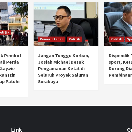
olitik
Pemerintahan
Politik
Politik
Sp
ak Pemkot
Jangan Tunggu Korban,
Dispendik 
ali Perda
Josiah Michael Desak
sport, Ket
tay.vie
Pengamanan Ketat di
Dorong Di
kan Izin
Seluruh Proyek Saluran
Pembinaan
ap Patuhi
Surabaya
Link
G