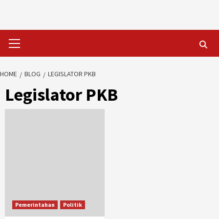
Skip
to
content
Primary
Menu
HOME
BLOG
LEGISLATOR PKB
Legislator PKB
Pemerintahan
Politik