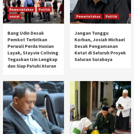
Pemerintahan
Politik
sosial
Pemerintahan
Politik
Bang Udin Desak
Jangan Tunggu
Pemkot Terbitkan
Korban, Josiah Michael
Perwali Perda Hunian
Desak Pengamanan
Layak, Stay.vie Coliving
Ketat di Seluruh Proyek
Tegaskan Izin Lengkap
Saluran Surabaya
dan Siap Patuhi Aturan