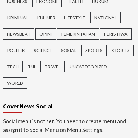
BUSINESS
EKONOMI
HEALTH
HUKUM
KRIMINAL
KULINER
LIFESTYLE
NATIONAL
NEWSBEAT
OPINI
PEMERINTAHAN
PERISTIWA
POLITIK
SCIENCE
SOSIAL
SPORTS
STORIES
TECH
TNI
TRAVEL
UNCATEGORIZED
WORLD
CoverNews Social
Social menu is not set. You need to create menu and
assign it to Social Menu on Menu Settings.