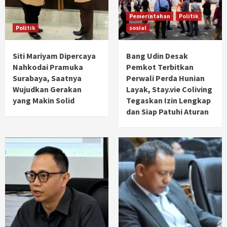
Pemerintahan
Politik
Politik
sosial
Siti Mariyam Dipercaya
Bang Udin Desak
Nahkodai Pramuka
Pemkot Terbitkan
Surabaya, Saatnya
Perwali Perda Hunian
Wujudkan Gerakan
Layak, Stay.vie Coliving
yang Makin Solid
Tegaskan Izin Lengkap
dan Siap Patuhi Aturan