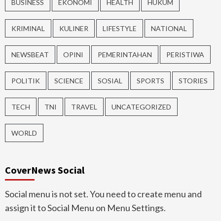
BUSINESS
EKONOMI
HEALTH
HUKUM
KRIMINAL
KULINER
LIFESTYLE
NATIONAL
NEWSBEAT
OPINI
PEMERINTAHAN
PERISTIWA
POLITIK
SCIENCE
SOSIAL
SPORTS
STORIES
TECH
TNI
TRAVEL
UNCATEGORIZED
WORLD
CoverNews Social
Social menu is not set. You need to create menu and
assign it to Social Menu on Menu Settings.