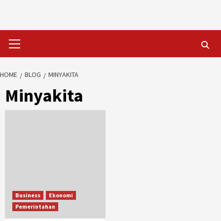
Skip
to
content
Primary
Menu
HOME
BLOG
MINYAKITA
Minyakita
Business
Ekonomi
Pemerintahan