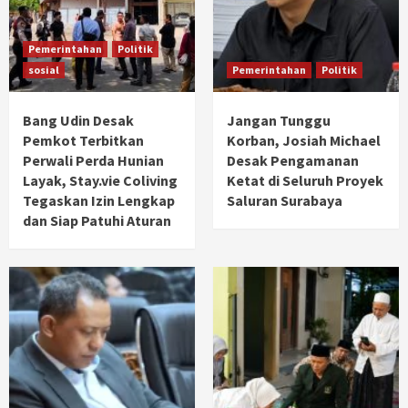
Pemerintahan
Politik
sosial
Pemerintahan
Politik
Bang Udin Desak
Jangan Tunggu
Pemkot Terbitkan
Korban, Josiah Michael
Perwali Perda Hunian
Desak Pengamanan
Layak, Stay.vie Coliving
Ketat di Seluruh Proyek
Tegaskan Izin Lengkap
Saluran Surabaya
dan Siap Patuhi Aturan