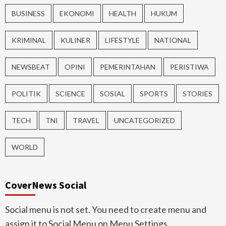
BUSINESS
EKONOMI
HEALTH
HUKUM
KRIMINAL
KULINER
LIFESTYLE
NATIONAL
NEWSBEAT
OPINI
PEMERINTAHAN
PERISTIWA
POLITIK
SCIENCE
SOSIAL
SPORTS
STORIES
TECH
TNI
TRAVEL
UNCATEGORIZED
WORLD
CoverNews Social
Social menu is not set. You need to create menu and
assign it to Social Menu on Menu Settings.