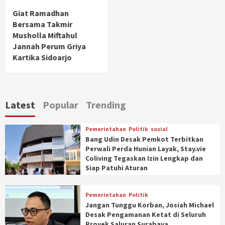
Giat Ramadhan
Bersama Takmir
Musholla Miftahul
Jannah Perum Griya
Kartika Sidoarjo
Latest
Popular
Trending
Pemerintahan
Politik
sosial
Bang Udin Desak Pemkot Terbitkan
Perwali Perda Hunian Layak, Stay.vie
Coliving Tegaskan Izin Lengkap dan
Siap Patuhi Aturan
Pemerintahan
Politik
Jangan Tunggu Korban, Josiah Michael
Desak Pengamanan Ketat di Seluruh
Proyek Saluran Surabaya