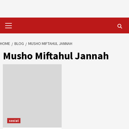
Skip
to
content
Primary
Menu
HOME
BLOG
MUSHO MIFTAHUL JANNAH
Musho Miftahul Jannah
sosial