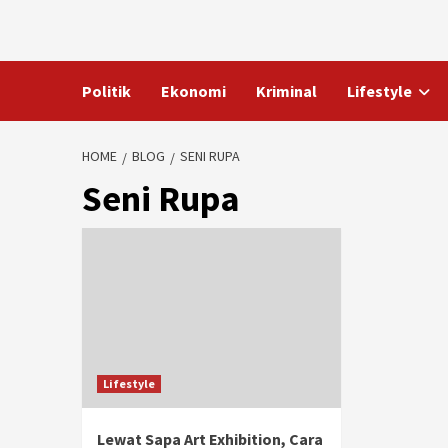
Skip
to
content
Politik
Ekonomi
Kriminal
Lifestyle
HOME
BLOG
SENI RUPA
Seni Rupa
Lifestyle
Lewat Sapa Art Exhibition, Cara