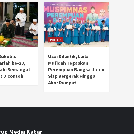
Politik
Sukolilo
Usai Dilantik, Laila
rlah ke-28,
Mufidah Tegaskan
dah: Semangat
Perempuan Bangsa Jatim
t Dicontoh
Siap Bergerak Hingga
Akar Rumput
rup Media Kabar