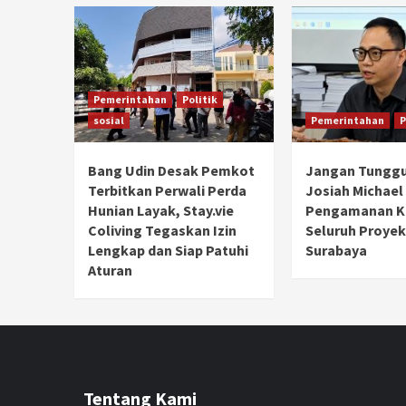
Pemerintahan
Politik
sosial
Pemerintahan
P
Bang Udin Desak Pemkot
Jangan Tunggu
Terbitkan Perwali Perda
Josiah Michael
Hunian Layak, Stay.vie
Pengamanan Ke
Coliving Tegaskan Izin
Seluruh Proyek
Lengkap dan Siap Patuhi
Surabaya
Aturan
Tentang Kami