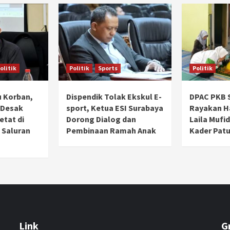
olitik
Politik
Sports
Politik
 Korban,
Dispendik Tolak Ekskul E-
DPAC PKB 
 Desak
sport, Ketua ESI Surabaya
Rayakan Ha
tat di
Dorong Dialog dan
Laila Mufi
 Saluran
Pembinaan Ramah Anak
Kader Patu
Link
G