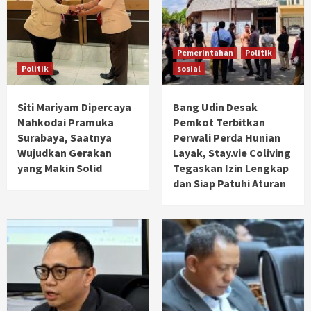
Pemerintahan
Politik
Politik
sosial
Siti Mariyam Dipercaya
Bang Udin Desak
Nahkodai Pramuka
Pemkot Terbitkan
Surabaya, Saatnya
Perwali Perda Hunian
Wujudkan Gerakan
Layak, Stay.vie Coliving
yang Makin Solid
Tegaskan Izin Lengkap
dan Siap Patuhi Aturan