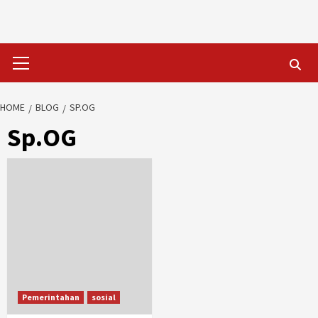
Skip
to
content
Primary
Menu
HOME
BLOG
SP.OG
Sp.OG
Pemerintahan
sosial