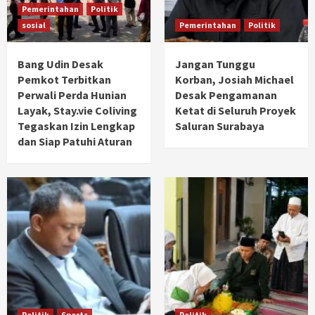
Pemerintahan
Politik
sosial
Pemerintahan
Politik
Bang Udin Desak
Jangan Tunggu
Pemkot Terbitkan
Korban, Josiah Michael
Perwali Perda Hunian
Desak Pengamanan
Layak, Stay.vie Coliving
Ketat di Seluruh Proyek
Tegaskan Izin Lengkap
Saluran Surabaya
dan Siap Patuhi Aturan
Politik
Sports
Politik