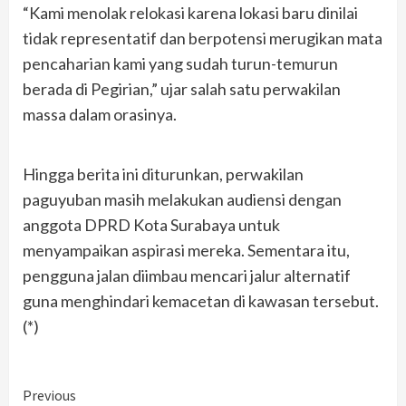
“Kami menolak relokasi karena lokasi baru dinilai
tidak representatif dan berpotensi merugikan mata
pencaharian kami yang sudah turun-temurun
berada di Pegirian,” ujar salah satu perwakilan
massa dalam orasinya.
Hingga berita ini diturunkan, perwakilan
paguyuban masih melakukan audiensi dengan
anggota DPRD Kota Surabaya untuk
menyampaikan aspirasi mereka. Sementara itu,
pengguna jalan diimbau mencari jalur alternatif
guna menghindari kemacetan di kawasan tersebut.
(*)
Continue
Previous