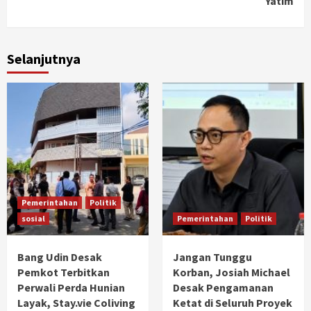
Yatim
Selanjutnya
Pemerintahan
Politik
sosial
Pemerintahan
Politik
Bang Udin Desak
Jangan Tunggu
Pemkot Terbitkan
Korban, Josiah Michael
Perwali Perda Hunian
Desak Pengamanan
Layak, Stay.vie Coliving
Ketat di Seluruh Proyek