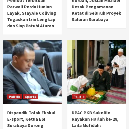
Pemkot Terbitkan
Korban, Josiah Michael
Perwali Perda Hunian
Desak Pengamanan
Layak, Stay.vie Coliving
Ketat di Seluruh Proyek
Tegaskan Izin Lengkap
Saluran Surabaya
dan Siap Patuhi Aturan
Politik
Sports
Politik
Dispendik Tolak Ekskul
DPAC PKB Sukolilo
E-sport, Ketua ESI
Rayakan Harlah ke-28,
Surabaya Dorong
Laila Mufidah: