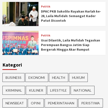
Politik
DPAC PKB Sukolilo Rayakan Harlah ke-
28, Laila Mufidah: Semangat Kader
Patut Dicontoh
Politik
Usai Dilantik, Laila Mufidah Tegaskan
Perempuan Bangsa Jatim Siap
Bergerak Hingga Akar Rumput
Kategori
BUSINESS
EKONOMI
HEALTH
HUKUM
KRIMINAL
KULINER
LIFESTYLE
NATIONAL
NEWSBEAT
OPINI
PEMERINTAHAN
PERISTIWA