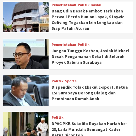
Pemerintahan
Politik
sosial
Bang Udin Desak Pemkot Terbitkan
Perwali Perda Hunian Layak, Stay.vie
Coliving Tegaskan Izin Lengkap dan
Siap Patuhi Aturan
Pemerintahan
Politik
Jangan Tunggu Korban, Josiah Michael
Desak Pengamanan Ketat di Seluruh
Proyek Saluran Surabaya
Politik
Sports
Dispendik Tolak Ekskul E-sport, Ketua
ESI Surabaya Dorong Dialog dan
Pembinaan Ramah Anak
Politik
DPAC PKB Sukolilo Rayakan Harlah ke-
28, Laila Mufidah: Semangat Kader
Patut Dicontoh