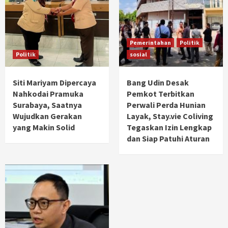
Pemerintahan
Politik
Politik
sosial
Siti Mariyam Dipercaya
Bang Udin Desak
Nahkodai Pramuka
Pemkot Terbitkan
Surabaya, Saatnya
Perwali Perda Hunian
Wujudkan Gerakan
Layak, Stay.vie Coliving
yang Makin Solid
Tegaskan Izin Lengkap
dan Siap Patuhi Aturan