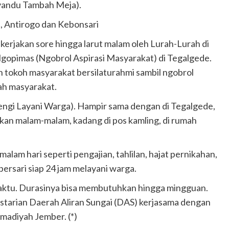
syandu Tambah Meja).
, Antirogo dan Kebonsari
ikerjakan sore hingga larut malam oleh Lurah-Lurah di
gopimas (Ngobrol Aspirasi Masyarakat) di Tegalgede.
h tokoh masyarakat bersilaturahmi sambil ngobrol
ah masyarakat.
engi Layani Warga). Hampir sama dengan di Tegalgede,
ukan malam-malam, kadang di pos kamling, di rumah
alam hari seperti pengajian, tahlilan, hajat pernikahan,
ersari siap 24 jam melayani warga.
waktu. Durasinya bisa membutuhkan hingga mingguan.
estarian Daerah Aliran Sungai (DAS) kerjasama dengan
madiyah Jember. (*)