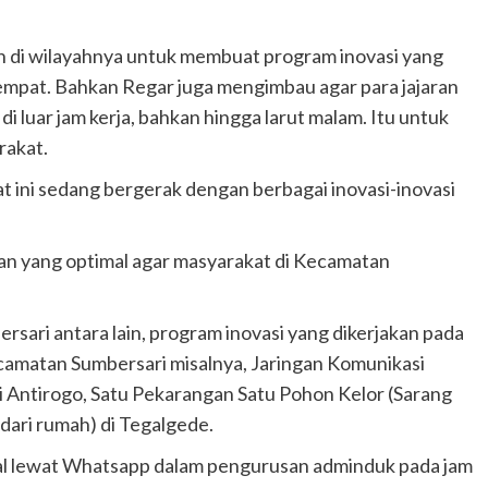
h di wilayahnya untuk membuat program inovasi yang
tempat. Bahkan Regar juga mengimbau agar para jajaran
luar jam kerja, bahkan hingga larut malam. Itu untuk
rakat.
t ini sedang bergerak dengan berbagai inovasi-inovasi
an yang optimal agar masyarakat di Kecamatan
rsari antara lain, program inovasi yang dikerjakan pada
camatan Sumbersari misalnya, Jaringan Komunikasi
 Antirogo, Satu Pekarangan Satu Pohon Kelor (Sarang
dari rumah) di Tegalgede.
tal lewat Whatsapp dalam pengurusan adminduk pada jam