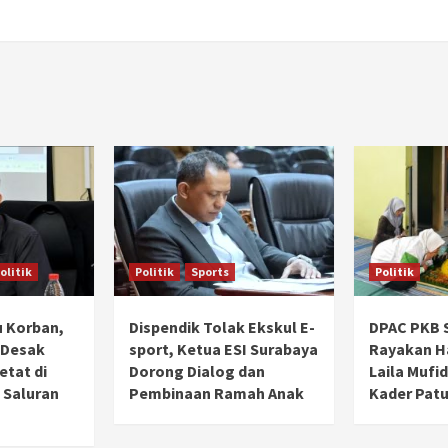
olitik
Politik
Sports
Politik
 Korban,
Dispendik Tolak Ekskul E-
DPAC PKB 
 Desak
sport, Ketua ESI Surabaya
Rayakan Ha
tat di
Dorong Dialog dan
Laila Mufi
 Saluran
Pembinaan Ramah Anak
Kader Patu