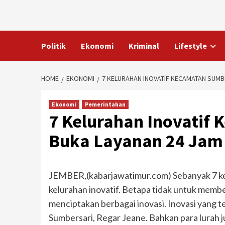
Skip
to
content
Politik
Ekonomi
Kriminal
Lifestyle
HOME
EKONOMI
7 KELURAHAN INOVATIF KECAMATAN SUMB
Ekonomi
Pemerintahan
7 Kelurahan Inovatif
Buka Layanan 24 Jam
JEMBER,(kabarjawatimur.com) Sebanyak 7 ke
kelurahan inovatif. Betapa tidak untuk mem
menciptakan berbagai inovasi. Inovasi yang 
Sumbersari, Regar Jeane. Bahkan para lurah ju