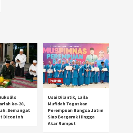
Politik
Sukolilo
Usai Dilantik, Laila
rlah ke-28,
Mufidah Tegaskan
dah: Semangat
Perempuan Bangsa Jatim
t Dicontoh
Siap Bergerak Hingga
Akar Rumput