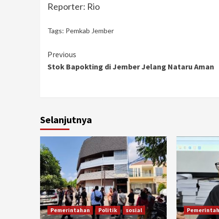
Reporter: Rio
Tags:
Pemkab Jember
Continue
Previous
Stok Bapokting di Jember Jelang Nataru Aman
Reading
Selanjutnya
Pemerintahan
Politik
sosial
Pemerinta