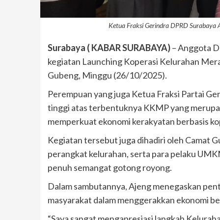
Ketua Fraksi Gerindra DPRD Surabaya A
Surabaya ( KABAR SURABAYA)
– Anggota D
kegiatan Launching Koperasi Kelurahan Mera
Gubeng, Minggu (26/10/2025).
Perempuan yang juga Ketua Fraksi Partai Ge
tinggi atas terbentuknya KKMP yang merupak
memperkuat ekonomi kerakyatan berbasis kope
Kegiatan tersebut juga dihadiri oleh Camat
perangkat kelurahan, serta para pelaku UM
penuh semangat gotong royong.
Dalam sambutannya, Ajeng menegaskan penti
masyarakat dalam menggerakkan ekonomi ber
“Saya sangat mengapresiasi langkah Kelurah