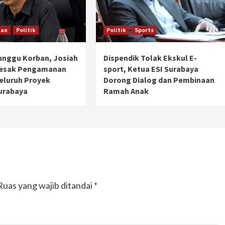
han
Politik
Politik
Sports
unggu Korban, Josiah
Dispendik Tolak Ekskul E-
Desak Pengamanan
sport, Ketua ESI Surabaya
Seluruh Proyek
Dorong Dialog dan Pembinaan
urabaya
Ramah Anak
Ruas yang wajib ditandai
*