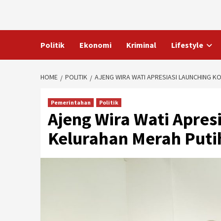
Skip
to
content
Politik
Ekonomi
Kriminal
Lifestyle
HOME
POLITIK
AJENG WIRA WATI APRESIASI LAUNCHING K
Pemerintahan
Politik
Ajeng Wira Wati Apres
Kelurahan Merah Putih