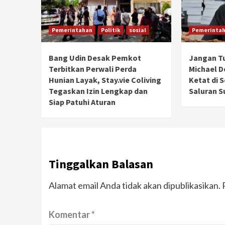
Pemerintahan
Politik
sosial
Pemerinta
Bang Udin Desak Pemkot
Jangan T
Terbitkan Perwali Perda
Michael 
Hunian Layak, Stay.vie Coliving
Ketat di 
Tegaskan Izin Lengkap dan
Saluran S
Siap Patuhi Aturan
Tinggalkan Balasan
Alamat email Anda tidak akan dipublikasikan.
Komentar
*