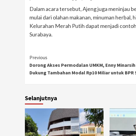
Dalam acara tersebut, Ajeng juga meninjau 
mulai dari olahan makanan, minuman herbal, h
Kelurahan Merah Putih dapat menjadi conto
Surabaya.
Continue
Previous
Dorong Akses Permodalan UMKM, Enny Minarsih
Reading
Dukung Tambahan Modal Rp10 Miliar untuk BPR
Selanjutnya