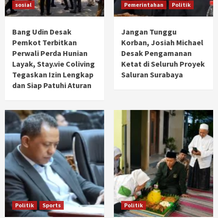
sosial
Pemerintahan
Politik
Bang Udin Desak
Jangan Tunggu
Pemkot Terbitkan
Korban, Josiah Michael
Perwali Perda Hunian
Desak Pengamanan
Layak, Stay.vie Coliving
Ketat di Seluruh Proyek
Tegaskan Izin Lengkap
Saluran Surabaya
dan Siap Patuhi Aturan
Politik
Sports
Politik