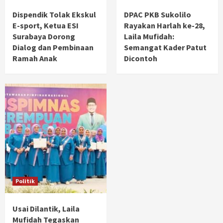
Dispendik Tolak Ekskul
DPAC PKB Sukolilo
E-sport, Ketua ESI
Rayakan Harlah ke-28,
Surabaya Dorong
Laila Mufidah:
Dialog dan Pembinaan
Semangat Kader Patut
Ramah Anak
Dicontoh
Politik
Usai Dilantik, Laila
Mufidah Tegaskan