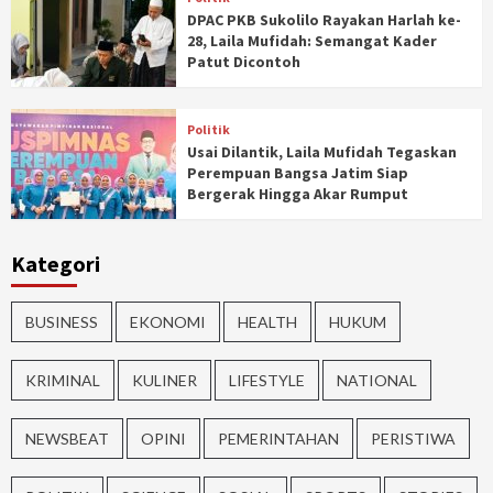
DPAC PKB Sukolilo Rayakan Harlah ke-
28, Laila Mufidah: Semangat Kader
Patut Dicontoh
Politik
Usai Dilantik, Laila Mufidah Tegaskan
Perempuan Bangsa Jatim Siap
Bergerak Hingga Akar Rumput
Kategori
BUSINESS
EKONOMI
HEALTH
HUKUM
KRIMINAL
KULINER
LIFESTYLE
NATIONAL
NEWSBEAT
OPINI
PEMERINTAHAN
PERISTIWA