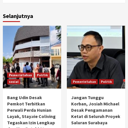
Selanjutnya
Pemerintahan
Politik
sosial
Pemerintahan
Politik
Bang Udin Desak
Jangan Tunggu
Pemkot Terbitkan
Korban, Josiah Michael
Perwali Perda Hunian
Desak Pengamanan
Layak, Stay.vie Coliving
Ketat di Seluruh Proyek
Tegaskan Izin Lengkap
Saluran Surabaya