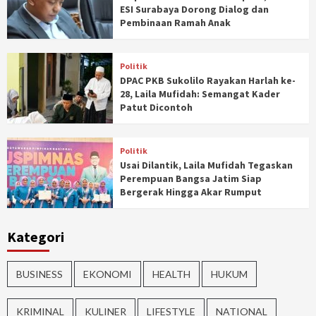
ESI Surabaya Dorong Dialog dan
Pembinaan Ramah Anak
Politik
DPAC PKB Sukolilo Rayakan Harlah ke-
28, Laila Mufidah: Semangat Kader
Patut Dicontoh
Politik
Usai Dilantik, Laila Mufidah Tegaskan
Perempuan Bangsa Jatim Siap
Bergerak Hingga Akar Rumput
Kategori
BUSINESS
EKONOMI
HEALTH
HUKUM
KRIMINAL
KULINER
LIFESTYLE
NATIONAL