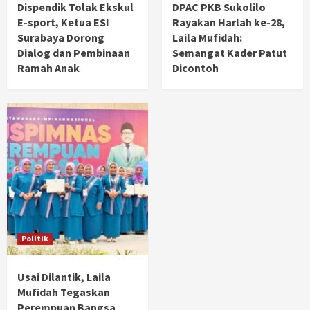
Dispendik Tolak Ekskul
DPAC PKB Sukolilo
E-sport, Ketua ESI
Rayakan Harlah ke-28,
Surabaya Dorong
Laila Mufidah:
Dialog dan Pembinaan
Semangat Kader Patut
Ramah Anak
Dicontoh
Politik
Usai Dilantik, Laila
Mufidah Tegaskan
Perempuan Bangsa