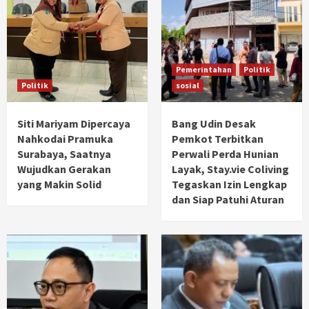
Pemerintahan
Politik
Politik
sosial
Siti Mariyam Dipercaya
Bang Udin Desak
Nahkodai Pramuka
Pemkot Terbitkan
Surabaya, Saatnya
Perwali Perda Hunian
Wujudkan Gerakan
Layak, Stay.vie Coliving
yang Makin Solid
Tegaskan Izin Lengkap
dan Siap Patuhi Aturan