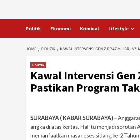
Skip
to
content
Politik
Ekonomi
Kriminal
Lifestyle
HOME
POLITIK
KAWAL INTERVENSI GEN Z RP47 MILIAR, AZ
Politik
Kawal Intervensi Gen Z
Pastikan Program Tak
SURABAYA ( KABAR SURABAYA) –
Anggaran
angka di atas kertas. Hal itu menjadi sorota
memanfaatkan masa reses sidang ke-2 Tahun