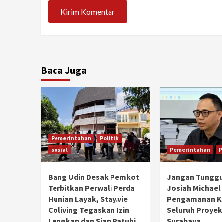
Baca Juga
Pemerintahan
Politik
sosial
Pemerintahan
P
Bang Udin Desak Pemkot
Jangan Tunggu
Terbitkan Perwali Perda
Josiah Michael
Hunian Layak, Stay.vie
Pengamanan Ke
Coliving Tegaskan Izin
Seluruh Proyek
Lengkap dan Siap Patuhi
Surabaya