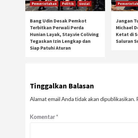
Pemerintahan
Politik
sosial
Pemerinta
Bang Udin Desak Pemkot
Jangan T
Terbitkan Perwali Perda
Michael 
Hunian Layak, Stay.vie Coliving
Ketat di 
Tegaskan Izin Lengkap dan
Saluran S
Siap Patuhi Aturan
Tinggalkan Balasan
Alamat email Anda tidak akan dipublikasikan.
Komentar
*