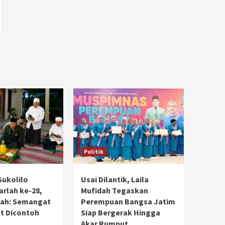
Politik
Sukolilo
Usai Dilantik, Laila
rlah ke-28,
Mufidah Tegaskan
dah: Semangat
Perempuan Bangsa Jatim
t Dicontoh
Siap Bergerak Hingga
Akar Rumput