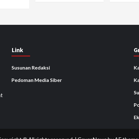
Link
G
Susunan Redaksi
Ka
Pedoman Media Siber
K
Su
at
Po
Ek