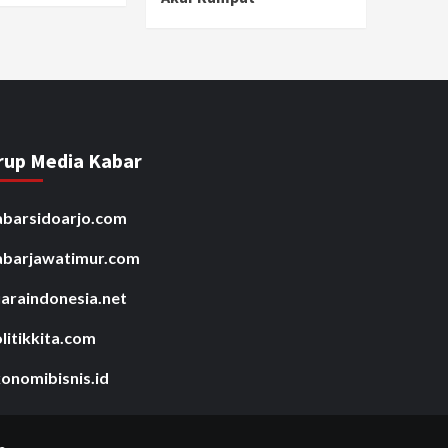
rup Media Kabar
barsidoarjo.com
abarjawatimur.com
araindonesia.net
litikkita.com
onomibisnis.id