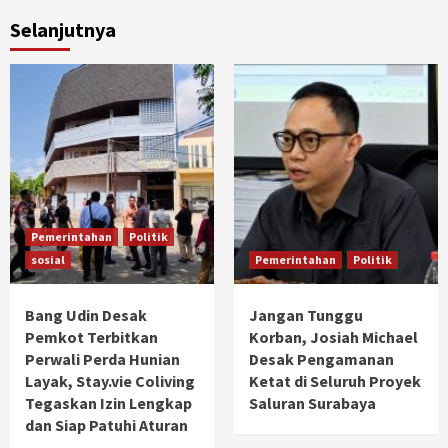
Selanjutnya
Pemerintahan
Politik
sosial
Pemerintahan
Politik
Bang Udin Desak
Jangan Tunggu
Pemkot Terbitkan
Korban, Josiah Michael
Perwali Perda Hunian
Desak Pengamanan
Layak, Stay.vie Coliving
Ketat di Seluruh Proyek
Tegaskan Izin Lengkap
Saluran Surabaya
dan Siap Patuhi Aturan