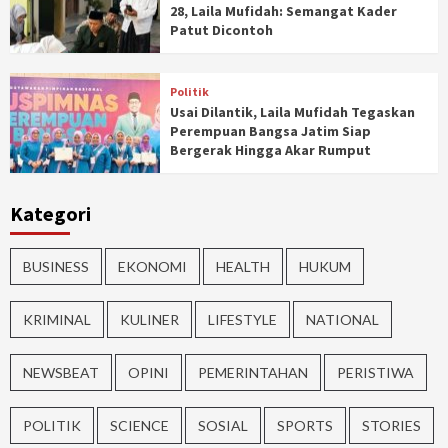
28, Laila Mufidah: Semangat Kader
Patut Dicontoh
Politik
Usai Dilantik, Laila Mufidah Tegaskan
Perempuan Bangsa Jatim Siap
Bergerak Hingga Akar Rumput
Kategori
BUSINESS
EKONOMI
HEALTH
HUKUM
KRIMINAL
KULINER
LIFESTYLE
NATIONAL
NEWSBEAT
OPINI
PEMERINTAHAN
PERISTIWA
POLITIK
SCIENCE
SOSIAL
SPORTS
STORIES