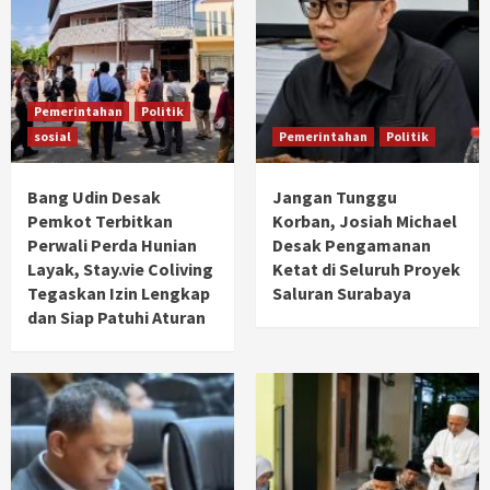
Pemerintahan
Politik
sosial
Pemerintahan
Politik
Bang Udin Desak
Jangan Tunggu
Pemkot Terbitkan
Korban, Josiah Michael
Perwali Perda Hunian
Desak Pengamanan
Layak, Stay.vie Coliving
Ketat di Seluruh Proyek
Tegaskan Izin Lengkap
Saluran Surabaya
dan Siap Patuhi Aturan