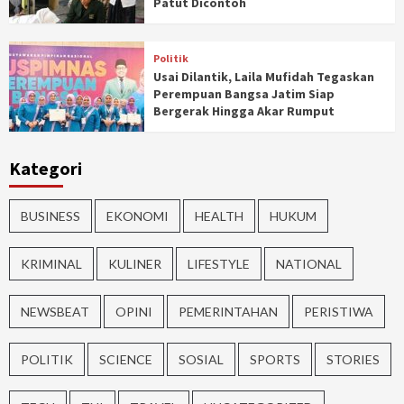
Patut Dicontoh
Politik
Usai Dilantik, Laila Mufidah Tegaskan
Perempuan Bangsa Jatim Siap
Bergerak Hingga Akar Rumput
Kategori
BUSINESS
EKONOMI
HEALTH
HUKUM
KRIMINAL
KULINER
LIFESTYLE
NATIONAL
NEWSBEAT
OPINI
PEMERINTAHAN
PERISTIWA
POLITIK
SCIENCE
SOSIAL
SPORTS
STORIES