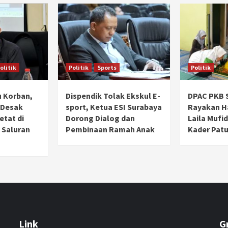
olitik
Politik
Sports
Politik
 Korban,
Dispendik Tolak Ekskul E-
DPAC PKB 
 Desak
sport, Ketua ESI Surabaya
Rayakan Ha
tat di
Dorong Dialog dan
Laila Mufi
 Saluran
Pembinaan Ramah Anak
Kader Patu
Link
G