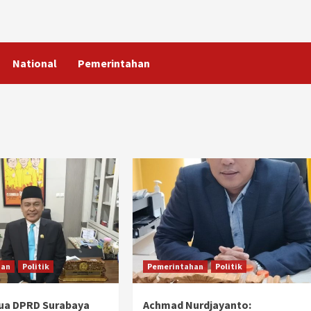
National
Pemerintahan
han
Politik
Pemerintahan
Politik
tua DPRD Surabaya
Achmad Nurdjayanto: