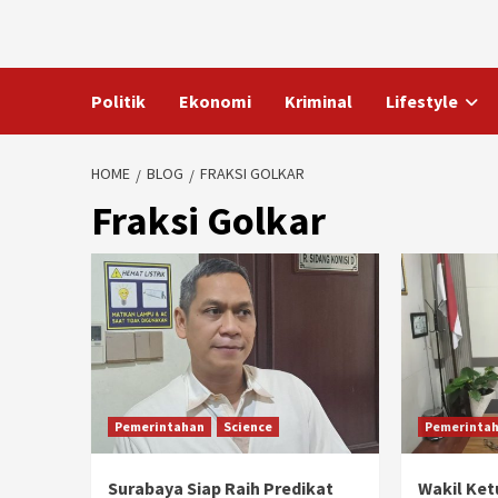
Skip
to
content
Politik
Ekonomi
Kriminal
Lifestyle
HOME
BLOG
FRAKSI GOLKAR
Fraksi Golkar
Pemerintahan
Science
Pemerinta
Surabaya Siap Raih Predikat
Wakil Ke