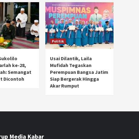
Politik
Sukolilo
Usai Dilantik, Laila
rlah ke-28,
Mufidah Tegaskan
dah: Semangat
Perempuan Bangsa Jatim
t Dicontoh
Siap Bergerak Hingga
Akar Rumput
rup Media Kabar