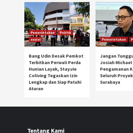
Pemerintahan
Politik
sosial
Pemerintahan
P
Bang Udin Desak Pemkot
Jangan Tunggu
Terbitkan Perwali Perda
Josiah Michael
Hunian Layak, Stay.vie
Pengamanan Ke
Coliving Tegaskan Izin
Seluruh Proyek
Lengkap dan Siap Patuhi
Surabaya
Aturan
Tentang Kami