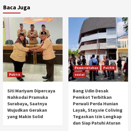
Baca Juga
Pemerintahan
Politik
Politik
sosial
Siti Mariyam Dipercaya
Bang Udin Desak
Nahkodai Pramuka
Pemkot Terbitkan
Surabaya, Saatnya
Perwali Perda Hunian
Wujudkan Gerakan
Layak, Stay.vie Coliving
yang Makin Solid
Tegaskan Izin Lengkap
dan Siap Patuhi Aturan