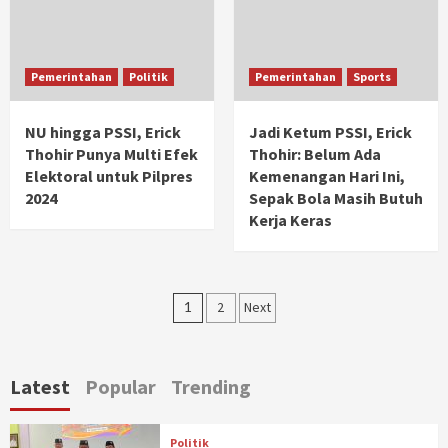
Pemerintahan
Politik
Pemerintahan
Sports
NU hingga PSSI, Erick
Jadi Ketum PSSI, Erick
Thohir Punya Multi Efek
Thohir: Belum Ada
Elektoral untuk Pilpres
Kemenangan Hari Ini,
2024
Sepak Bola Masih Butuh
Kerja Keras
Navigasi
1
2
Next
pos
Latest
Popular
Trending
Politik