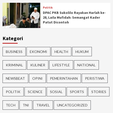
Politik
DPAC PKB Sukolilo Rayakan Harlah ke-
28, Laila Mufidah: Semangat Kader
Patut Dicontoh
Kategori
BUSINESS
EKONOMI
HEALTH
HUKUM
KRIMINAL
KULINER
LIFESTYLE
NATIONAL
NEWSBEAT
OPINI
PEMERINTAHAN
PERISTIWA
POLITIK
SCIENCE
SOSIAL
SPORTS
STORIES
TECH
TNI
TRAVEL
UNCATEGORIZED