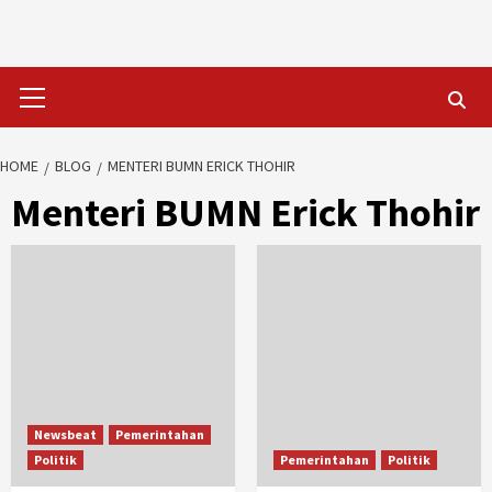
Skip
to
content
Primary
Menu
HOME
BLOG
MENTERI BUMN ERICK THOHIR
Menteri BUMN Erick Thohir
Newsbeat
Pemerintahan
Politik
Pemerintahan
Politik