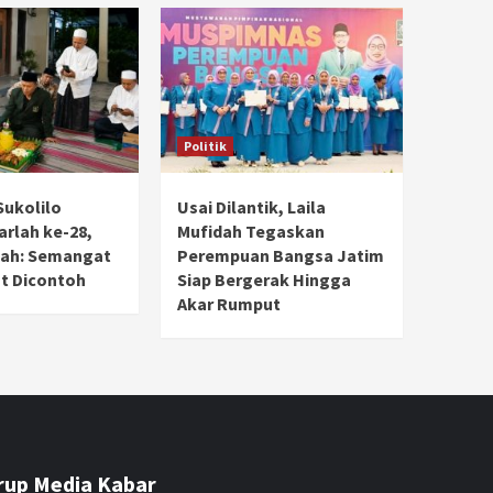
Politik
Sukolilo
Usai Dilantik, Laila
rlah ke-28,
Mufidah Tegaskan
dah: Semangat
Perempuan Bangsa Jatim
t Dicontoh
Siap Bergerak Hingga
Akar Rumput
rup Media Kabar