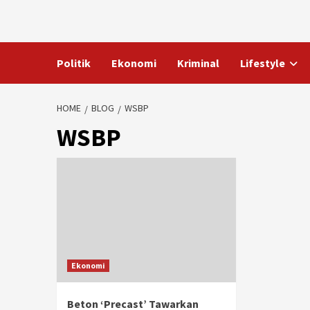
Skip
to
content
Politik
Ekonomi
Kriminal
Lifestyle
HOME
BLOG
WSBP
WSBP
Ekonomi
Beton ‘Precast’ Tawarkan