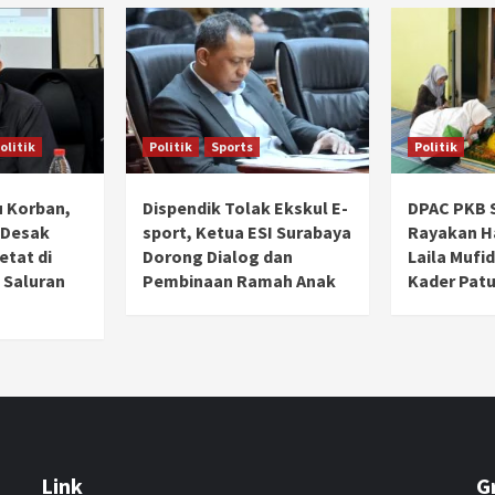
olitik
Politik
Sports
Politik
 Korban,
Dispendik Tolak Ekskul E-
DPAC PKB 
 Desak
sport, Ketua ESI Surabaya
Rayakan Ha
tat di
Dorong Dialog dan
Laila Mufi
 Saluran
Pembinaan Ramah Anak
Kader Patu
Link
G