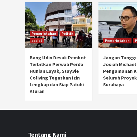
Pemerintahan
Politik
sosial
Pemerintahan
P
Bang Udin Desak Pemkot
Jangan Tunggu
Terbitkan Perwali Perda
Josiah Michael
Hunian Layak, Stay.vie
Pengamanan Ke
Coliving Tegaskan Izin
Seluruh Proyek
Lengkap dan Siap Patuhi
Surabaya
Aturan
Tentang Kami